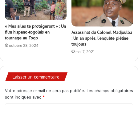
« Mes ailes te protégeront » : Un
film hispano-togolais en
Assassinat du Colonel Madjoulba
tournage au Togo
: Un an après, l’enquête piétine
toujours
octobre 28, 2024
mai 7, 2021
Laisser un commentaire
Votre adresse e-mail ne sera pas publiée.
Les champs obligatoires
sont indiqués avec
*
C
o
m
m