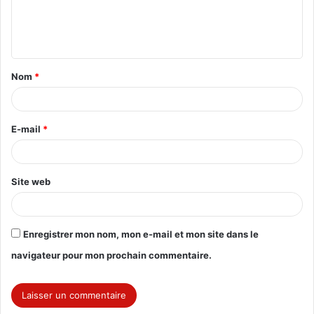
e
n
t
Nom
*
a
i
r
E-mail
*
e
*
Site web
Enregistrer mon nom, mon e-mail et mon site dans le
navigateur pour mon prochain commentaire.