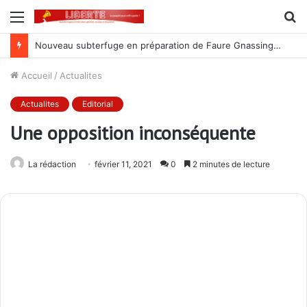
Menu
R
Nouveau subterfuge en préparation de Faure Gnassingbé pour ne jamais partir ; les Togolais disent non et sont vent debout
Accueil
/
Actualites
Actualites
Editorial
Une opposition inconséquente
La rédaction
février 11, 2021
0
2 minutes de lecture