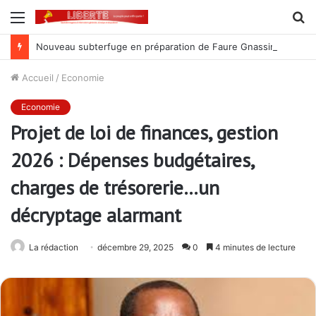
Menu
R
Nouveau subterfuge en préparation de Faure Gnassingbé pour ne jamais partir ; les Togolais disent non et sont vent debout
Accueil
/
Economie
Economie
Projet de loi de finances, gestion
2026 : Dépenses budgétaires,
charges de trésorerie…un
décryptage alarmant
La rédaction
décembre 29, 2025
0
4 minutes de lecture