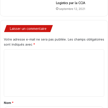
Logistics par la CCJA
septembre 12, 2021
Laisser un commentaire
Votre adresse e-mail ne sera pas publiée.
Les champs obligatoires
sont indiqués avec
*
C
o
m
m
e
n
t
Nom
*
a