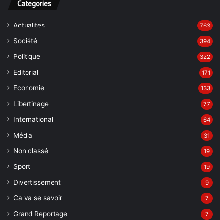
Categories
Actualites
763
Société
394
Politique
322
Editorial
171
Economie
133
Libertinage
77
International
64
Média
31
Non classé
19
Sport
19
Divertissement
9
Ca va se savoir
7
Grand Reportage
7