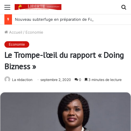
Menu
R
Nouveau subterfuge en préparation de Faure Gnassingbé pour ne jamais partir ; les Togolais disent non et sont vent debout
Accueil
/
Economie
Economie
Le Trompe-l’œil du rapport « Doing
Bizness »
La rédaction
septembre 2, 2020
0
3 minutes de lecture