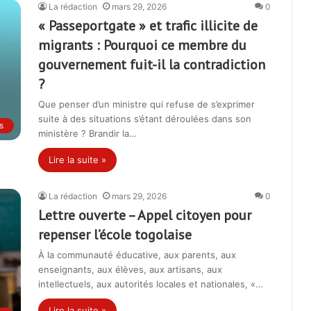
La rédaction
mars 29, 2026
0
« Passeportgate » et trafic illicite de
migrants : Pourquoi ce membre du
gouvernement fuit-il la contradiction
?
Que penser d’un ministre qui refuse de s’exprimer
suite à des situations s’étant déroulées dans son
s
ministère ? Brandir la…
Lire la suite »
La rédaction
mars 29, 2026
0
Lettre ouverte – Appel citoyen pour
repenser l’école togolaise
À la communauté éducative, aux parents, aux
enseignants, aux élèves, aux artisans, aux
intellectuels, aux autorités locales et nationales, «…
Lire la suite »