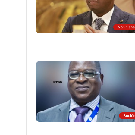
Non class
Sociét