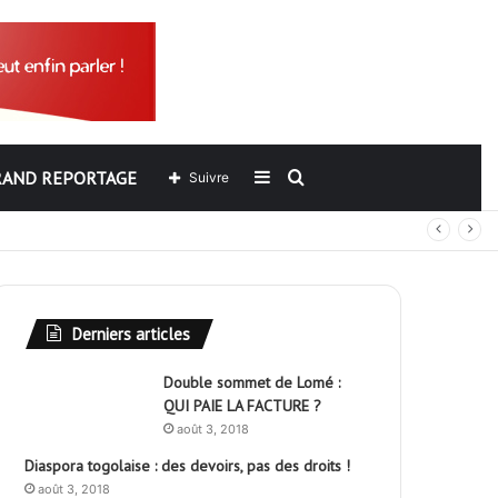
RAND REPORTAGE
Sidebar
Rechercher
Suivre
out
(barre
latérale)
Derniers articles
Double sommet de Lomé :
QUI PAIE LA FACTURE ?
août 3, 2018
Diaspora togolaise : des devoirs, pas des droits !
août 3, 2018