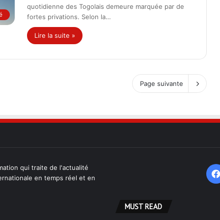
quotidienne des Togolais demeure marquée par de
é
fortes privations. Selon la…
Lire la suite »
Page suivante
ation qui traite de l'actualité
ternationale en temps réel et en
MUST READ