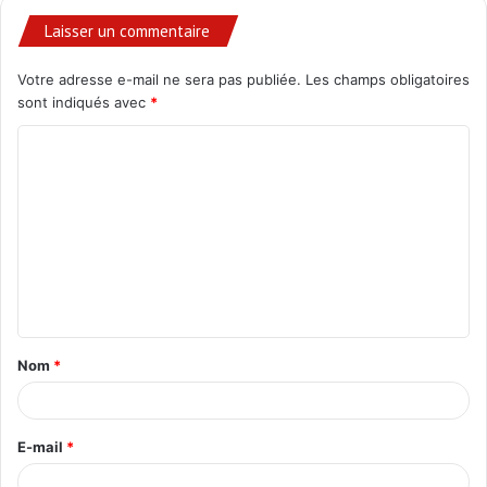
Laisser un commentaire
Votre adresse e-mail ne sera pas publiée.
Les champs obligatoires
sont indiqués avec
*
C
o
m
m
e
n
t
Nom
*
a
i
r
E-mail
*
e