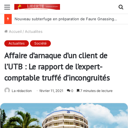
Menu
R
Nouveau subterfuge en préparation de Faure Gnassingbé pour ne jamais partir ; les Togolais disent non et sont vent debout
Accueil
/
Actualites
Actualites
Société
Affaire d’arnaque d’un client de
l’UTB : Le rapport de l’expert-
comptable truffé d’incongruités
La rédaction
février 11, 2021
0
7 minutes de lecture