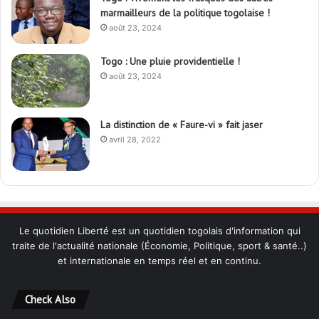
marmailleurs de la politique togolaise !
août 23, 2024
Togo : Une pluie providentielle !
août 23, 2024
La distinction de « Faure-vi » fait jaser
avril 28, 2022
Le quotidien Liberté est un quotidien togolais d'information qui
traite de l'actualité nationale (Économie, Politique, sport & santé..)
et internationale en temps réel et en continu.
Check Also