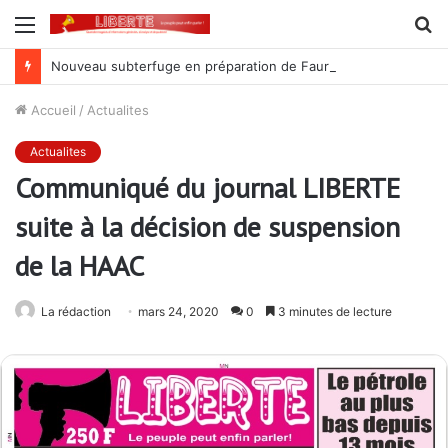
Menu
R
Nouveau subterfuge en préparation de Faure Gnassingbé pour ne jamais partir ; les Togolais disent non et sont vent debout
Accueil
/
Actualites
Actualites
Communiqué du journal LIBERTE
suite à la décision de suspension
de la HAAC
La rédaction
mars 24, 2020
0
3 minutes de lecture