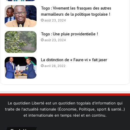
Togo : Vivement les frasques des autres
marmailleurs de la politique togolaise !
août 23, 2024
Togo : Une pluie providentielle !
août 23, 2024
La distinction de « Faure-vi » fait jaser
avril 28, 2022
Le quotidien Liberté est un quotidien togolais d'information qui
traite de l'actualité nationale (Économie, Politique, sport & santé..)
et internationale en temps réel et en continu.