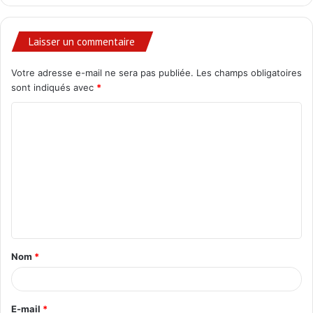
Laisser un commentaire
Votre adresse e-mail ne sera pas publiée.
Les champs obligatoires
sont indiqués avec
*
C
o
m
m
e
n
t
Nom
*
a
i
r
E-mail
*