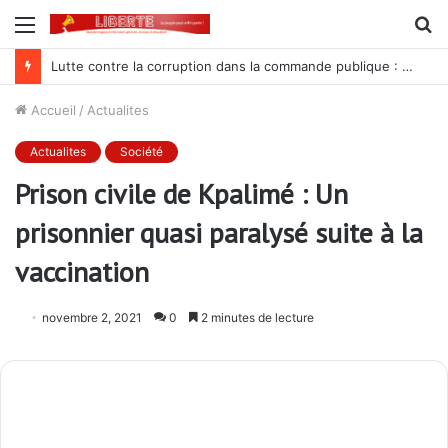
Menu
R
Lutte contre la corruption dans la commande publique : Qu’est-ce qui explique le silence du parquet général sur les dossiers de l’ARCOP?
Accueil
/
Actualites
Actualites
Société
Prison civile de Kpalimé : Un
prisonnier quasi paralysé suite à la
vaccination
novembre 2, 2021
0
2 minutes de lecture