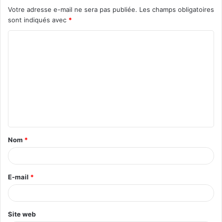
Votre adresse e-mail ne sera pas publiée.
Les champs obligatoires
sont indiqués avec
*
C
o
m
m
e
n
t
Nom
*
a
i
r
E-mail
*
e
*
Site web