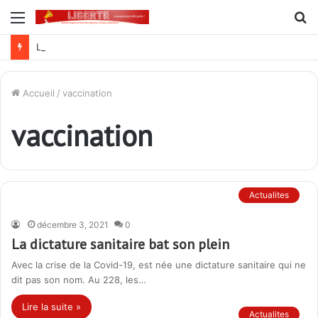
Menu
R
Lutte contre la corruption dans la commande publique : Qu’est-ce qui explique le silence du parquet général sur les dossiers de l’ARCOP?
Accueil
/
vaccination
vaccination
Actualites
décembre 3, 2021
0
La dictature sanitaire bat son plein
Avec la crise de la Covid-19, est née une dictature sanitaire qui ne
dit pas son nom. Au 228, les…
Lire la suite »
Actualites