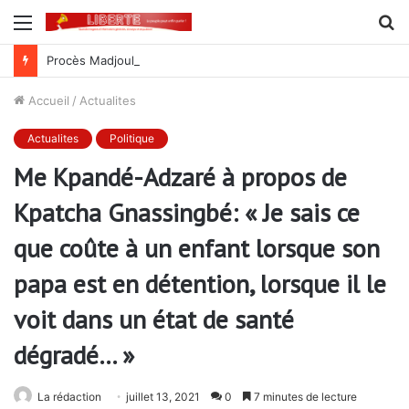
Menu
R
Procès Madjoulba : une farce judiciaire qui cache mal la tradition du crime au sein de l’armée des Gnassingbé
Accueil
/
Actualites
Actualites
Politique
Me Kpandé-Adzaré à propos de
Kpatcha Gnassingbé: « Je sais ce
que coûte à un enfant lorsque son
papa est en détention, lorsque il le
voit dans un état de santé
dégradé… »
La rédaction
juillet 13, 2021
0
7 minutes de lecture