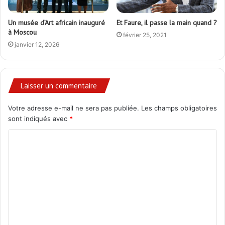
Et Faure, il passe la main quand ?
Un musée d’Art africain inauguré
à Moscou
février 25, 2021
janvier 12, 2026
Laisser un commentaire
Votre adresse e-mail ne sera pas publiée.
Les champs obligatoires
sont indiqués avec
*
C
o
m
m
e
n