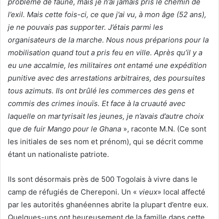
problème de faune, mais je n’ai jamais pris le chemin de
l’exil. Mais cette fois-ci, ce que j’ai vu, à mon âge (52 ans),
je ne pouvais pas supporter. J’étais parmi les
organisateurs de la marche. Nous nous préparions pour la
mobilisation quand tout a pris feu en ville. Après qu’il y a
eu une accalmie, les militaires ont entamé une expédition
punitive avec des arrestations arbitraires, des poursuites
tous azimuts. Ils ont brûlé les commerces des gens et
commis des crimes inouïs. Et face à la cruauté avec
laquelle on martyrisait les jeunes, je n’avais d’autre choix
que de fuir Mango pour le Ghana
», raconte M.N. (Ce sont
les initiales de ses nom et prénom), qui se décrit comme
étant un nationaliste patriote.
Ils sont désormais près de 500 Togolais à vivre dans le
camp de réfugiés de Chereponi. Un «
vieux
» local affecté
par les autorités ghanéennes abrite la plupart d’entre eux.
Quelques-uns ont heureusement de la famille dans cette