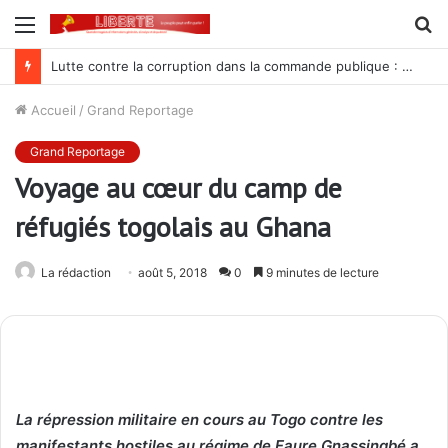
Menu
R
Lutte contre la corruption dans la commande publique : Qu’est-ce qui explique le silence du parquet général sur les dossiers de l’ARCOP?
Accueil
/
Grand Reportage
Grand Reportage
Voyage au cœur du camp de
réfugiés togolais au Ghana
La rédaction
août 5, 2018
0
9 minutes de lecture
La répression militaire en cours au Togo contre les
manifestants hostiles au régime de Faure Gnassingbé a