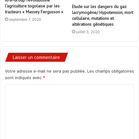
KFB-Group révolutionne
l’agriculture togolaise par les
Etude sur les dangers du gaz
tracteurs « Massey Fergusson »
lacrymogène/ Hypotension, mort
cellulaire, mutations et
septembre 7, 2020
altérations génétiques
juillet 3, 2020
Laisser un commentaire
Votre adresse e-mail ne sera pas publiée.
Les champs obligatoires
sont indiqués avec
*
C
o
m
m
e
n