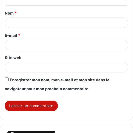
t
Nom
*
a
i
r
E-mail
*
e
*
Site web
Enregistrer mon nom, mon e-mail et mon site dans le
navigateur pour mon prochain commentaire.