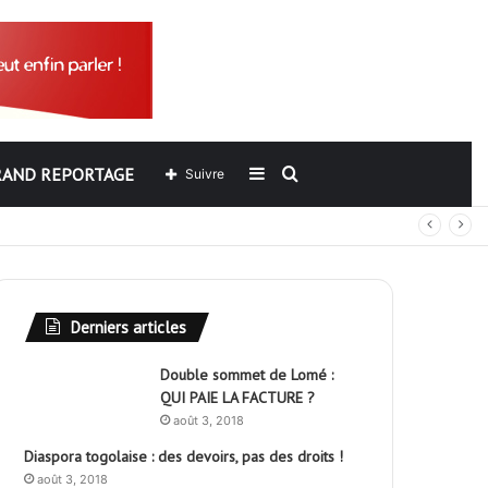
RAND REPORTAGE
Sidebar
Rechercher
Suivre
out
(barre
latérale)
Derniers articles
Double sommet de Lomé :
QUI PAIE LA FACTURE ?
août 3, 2018
Diaspora togolaise : des devoirs, pas des droits !
août 3, 2018