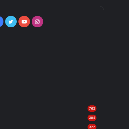
Facebook
Twitter
YouTube
Instagram
763
394
322