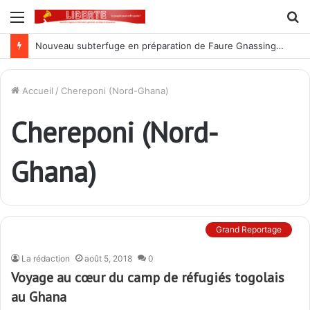
Menu
R
Nouveau subterfuge en préparation de Faure Gnassingbé pour ne jamais partir ; les Togolais disent non et sont vent debout
Accueil
/
Chereponi (Nord-Ghana)
Chereponi (Nord-
Ghana)
Grand Reportage
La rédaction
août 5, 2018
0
Voyage au cœur du camp de réfugiés togolais
au Ghana