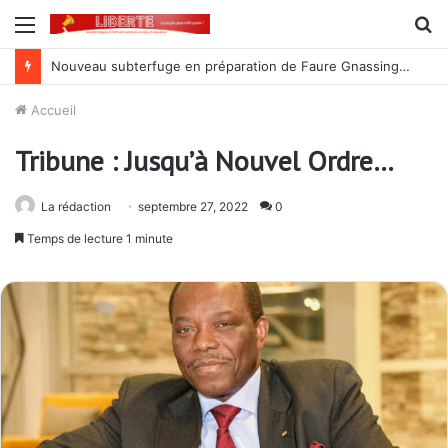
Menu
R
Nouveau subterfuge en préparation de Faure Gnassingbé pour ne jamais partir ; les Togolais disent non et sont vent debout
Accueil
Tribune : Jusqu’à Nouvel Ordre…
La rédaction
septembre 27, 2022
0
Temps de lecture 1 minute