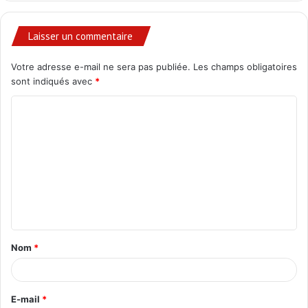
Laisser un commentaire
Votre adresse e-mail ne sera pas publiée.
Les champs obligatoires
sont indiqués avec
*
C
o
m
m
e
n
t
Nom
*
a
i
r
E-mail
*