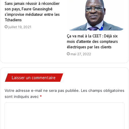
Sans jamais réussir à réconcilier
son pays, Faure Gnassingbé
s’improvise médiateur entre les
Tchadiens
juillet 19, 2021
Ça va mal à la CEET : Déjà six
mois d’attente des compteurs
électriques par les clients
mai 27, 2022
Laisser un commentaire
Votre adresse e-mail ne sera pas publiée.
Les champs obligatoires
sont indiqués avec
*
C
o
m