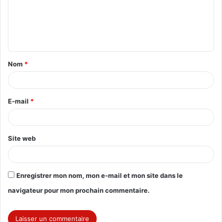
m
e
n
t
Nom
*
a
i
r
E-mail
*
e
*
Site web
Enregistrer mon nom, mon e-mail et mon site dans le
navigateur pour mon prochain commentaire.