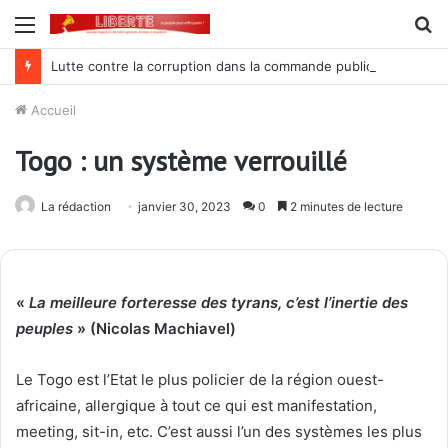
Menu
R
Lutte contre la corruption dans la commande publique : Qu’est-ce qui explique le silence du parquet général sur les dossiers de l’ARCOP?
Accueil
Togo : un système verrouillé
La rédaction
janvier 30, 2023
0
2 minutes de lecture
«
La meilleure forteresse des tyrans, c’est l’inertie des
peuples
» (Nicolas Machiavel)
Le Togo est l’Etat le plus policier de la région ouest-
africaine, allergique à tout ce qui est manifestation,
meeting, sit-in, etc. C’est aussi l’un des systèmes les plus