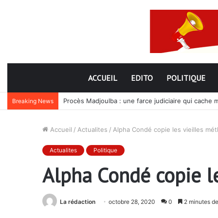
ACCUEIL
EDITO
POLITIQUE
Procès Madjoulba : une farce judiciaire qui cache 
Breaking News
Accueil
/
Actualites
/
Alpha Condé copie les vieilles m
Actualites
Politique
Alpha Condé copie l
La rédaction
octobre 28, 2020
0
2 minutes de