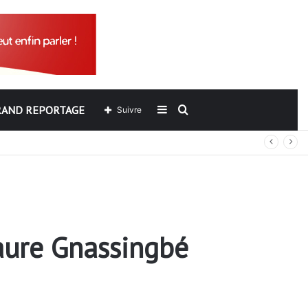
RAND REPORTAGE
Sidebar
Rechercher
Suivre
(barre
latérale)
aure Gnassingbé