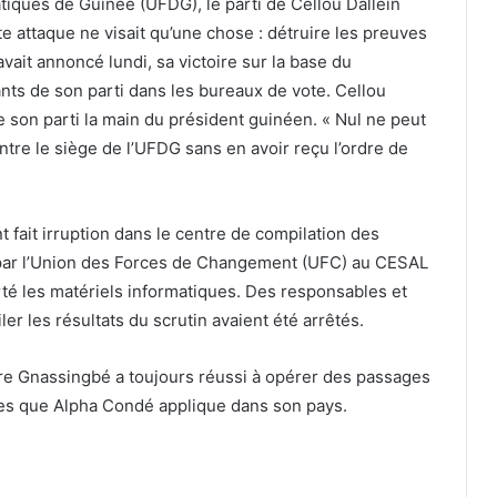
iques de Guinée (UFDG), le parti de Cellou Dallein
tte attaque ne visait qu’une chose : détruire les preuves
 avait annoncé lundi, sa victoire sur la base du
nts de son parti dans les bureaux de vote. Cellou
de son parti la main du président guinéen. « Nul ne peut
ntre le siège de l’UFDG sans en avoir reçu l’ordre de
t fait irruption dans le centre de compilation des
ue par l’Union des Forces de Changement (UFC) au CESAL
rté les matériels informatiques. Des responsables et
iler les résultats du scrutin avaient été arrêtés.
ure Gnassingbé a toujours réussi à opérer des passages
s que Alpha Condé applique dans son pays.