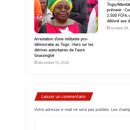
Togo/Attesta
prévenir : C
2.500 FCFA, 
délivré aux
octobre 28,
Arrestation d’une militante pro-
démocratie au Togo : Haro sur les
dérives autoritaires de Faure
Gnassingbé
décembre 15, 2020
Laisser un commentaire
Votre adresse e-mail ne sera pas publiée.
Les champ
C
o