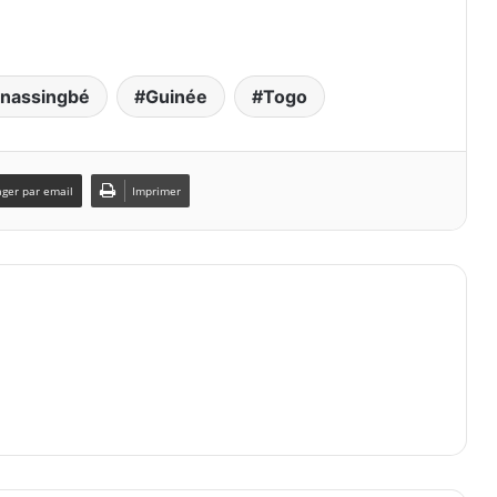
Gnassingbé
Guinée
Togo
ager par email
Imprimer