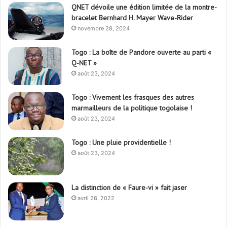
Le quotidien Liberté est un quotidien togolais d'information qui
traite de l'actualité nationale (Économie, Politique, sport & santé..)
et internationale en temps réel et en continu.
Check Also
Déjà 6 mois de détention pour
Nouveau subterfuge en
Marguerite Gnakadé : Le
préparation de Faure
quotidien extrêmement difficile
Gnassingbé pour ne jamais
de l’ancienne ministre des
partir ; les Togolais disent non
Armées
et sont vent debout
avril 21, 2026
avril 21, 2026