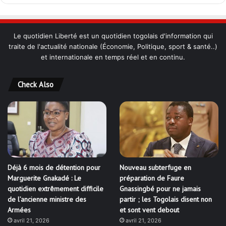
Facebook
Twitter
YouTube
Instagram
MUST READ
Accueil
À propos
Équipe
Acheter maintenant!
Categories
Actualites
763
Société
394
Politique
322
Editorial
171