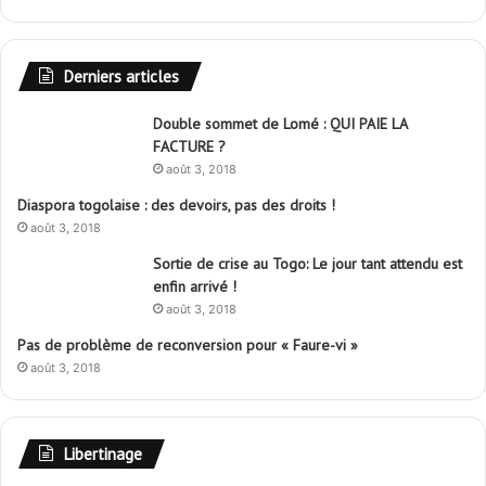
QNET dévoile une édition limitée de la montre-
bracelet Bernhard H. Mayer Wave-Rider
novembre 28, 2024
Togo : La boîte de Pandore ouverte au parti «
Q-NET »
août 23, 2024
Togo : Vivement les frasques des autres
marmailleurs de la politique togolaise !
août 23, 2024
Togo : Une pluie providentielle !
août 23, 2024
La distinction de « Faure-vi » fait jaser
avril 28, 2022