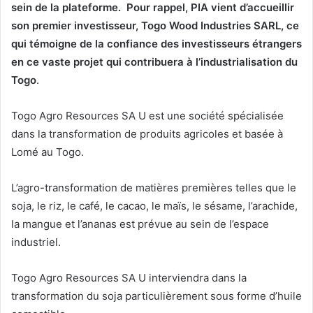
comestible.
Togo Agro Resources SA U démarrera dans les mois à
venir la construction d’une usine d’extraction et d’une unité
de raffinage de soja destinée au marché local et
principalement à l’export, ce qui permettra de positionner
le pays comme un exportateur d’huile comestible dans la
sous-région.
En adéquation avec la stratégie de PIA visant à générer
une forte valeur ajoutée pour le Togo, Togo Agro
Resources SA U permettra, outre la création de centaines
d’emplois directs et indirects, de transformer localement
du soja, traditionnellement exporté sous sa forme brute,
comblant ainsi le manque à gagner du aux exports de
matières premières.
À propos de PIA