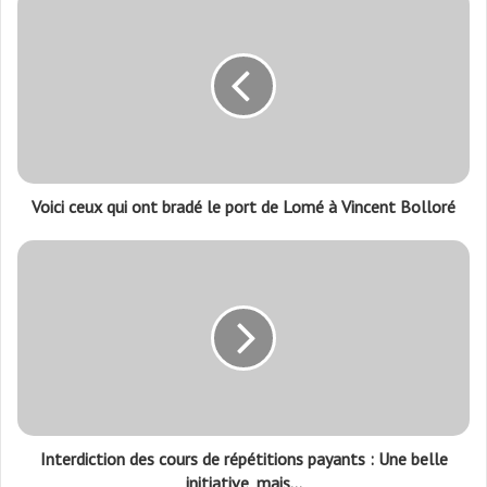
initiative, mais…
Articles similaires
Essozimna Atcholé, président de
la CTE : « Nous sommes dans
une gouvernance de leurre »
mars 9, 2021
Gouvernance au Togo : Mairies,
régions, parlement,
présidences…UNIR n’aura plus
d’excuses
septembre 1, 2025