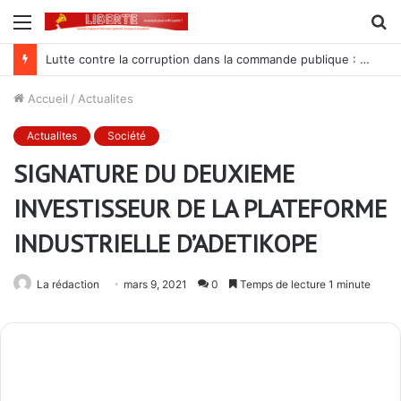
Menu
R
Lutte contre la corruption dans la commande publique : Qu’est-ce qui explique le silence du parquet général sur les dossiers de l’ARCOP?
Accueil
/
Actualites
Actualites
Société
SIGNATURE DU DEUXIEME
INVESTISSEUR DE LA PLATEFORME
INDUSTRIELLE D’ADETIKOPE
La rédaction
mars 9, 2021
0
Temps de lecture 1 minute
Lomé, le 4 mars 2021
–
PIA est heureux d’annoncer la
signature du contrat de son deuxième investisseur au