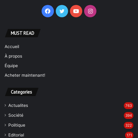
Economie
133
Libertinage
77
International
64
Média
31
Non classé
19
Sport
19
Divertissement
9
Ca va se savoir
7
Grand Reportage
7
Environnement
5
Video
5
Region
4