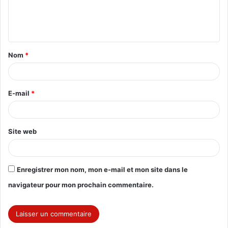
Derniers articles
Double sommet de Lomé : QUI PAIE LA
FACTURE ?
août 3, 2018
Diaspora togolaise : des devoirs, pas des droits !
août 3, 2018
Sortie de crise au Togo: Le jour tant attendu est
enfin arrivé !
août 3, 2018
Pas de problème de reconversion pour « Faure-vi »
août 3, 2018
Libertinage