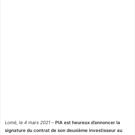
sein de la plateforme. Pour rappel, PIA vient d’accueillir
son premier investisseur, Togo Wood Industries SARL, ce
qui
témoigne de la confiance des investisseurs étrangers
en ce vaste projet qui contribuera à l’industrialisation du
Togo
.
Togo Agro Resources SA U est une société spécialisée
dans la transformation de produits agricoles et basée à
Lomé au Togo.
L’agro-transformation de matières premières telles que le
soja, le riz, le café, le cacao, le maïs, le sésame, l’arachide,
la mangue et l’ananas est prévue au sein de l’espace
industriel.
Togo Agro Resources SA U interviendra dans la
transformation du soja particulièrement sous forme d’huile