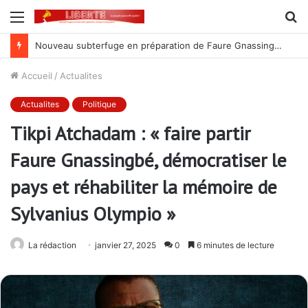
Menu
R
Nouveau subterfuge en préparation de Faure Gnassingbé pour ne jamais partir ; les Togolais disent non et sont vent debout
Accueil
/
Actualites
Actualites
Politique
Tikpi Atchadam : « faire partir
Faure Gnassingbé, démocratiser le
pays et réhabiliter la mémoire de
Sylvanius Olympio »
La rédaction
janvier 27, 2025
0
6 minutes de lecture