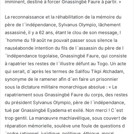
imminent, destiné à forcer Gnassingbé Faure à partir. »
La reconnaissance et la réhabilitation de la mémoire du
père de l´indépendance, Sylvanus Olympio, lâchement
assassiné, il y a 62 ans, étant le clou de son message, l
´homme du 19 août ne pouvait passer sous silence la
nauséabonde intention du fils de l´assassin du père de l
´indépendance togolaise, Gnassingbé Faure, qui consiste
à rapatrier les restes de l´illustre défunt au Togo. Un acte
qui serait, d´après les termes de Salifou Tikpi Atchadam,
synonyme de le ramener afin d´en faire un prisonnier
sous la dictature militaire monarchique absolue : « Le
rapatriement sous Gnassingbé Faure du corps, des restes
du président Sylvanus Olympio, père de l´indépendance,
tué par Gnassingbé Eyadema et exilé. Non merci ! C´est
trop gentil. La manœuvre machiavélique, sous couvert de
réparation mémorielle, soulève une foule de questions d
´ordre rationnel, juridique, politique, éthique, moral,