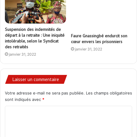
cœur envers les prisonniers
janvier 31, 2022
Suspension des indemnités de
départ à la retraite : Une iniquité
intolérable, selon le Syndicat
des retraités
janvier 31, 2022
Laisser un commentaire
Votre adresse e-mail ne sera pas publiée.
Les champs obligatoires
sont indiqués avec
*
C
o
m