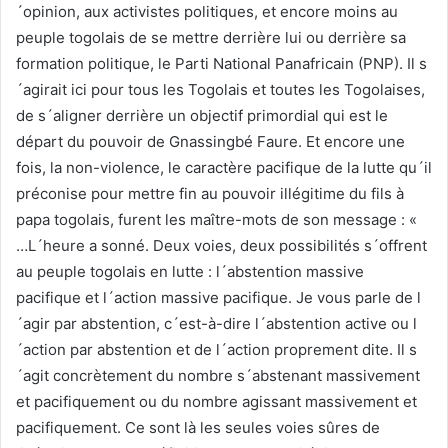
´opinion, aux activistes politiques, et encore moins au
peuple togolais de se mettre derrière lui ou derrière sa
formation politique, le Parti National Panafricain (PNP). Il s
´agirait ici pour tous les Togolais et toutes les Togolaises,
de s´aligner derrière un objectif primordial qui est le
départ du pouvoir de Gnassingbé Faure. Et encore une
fois, la non-violence, le caractère pacifique de la lutte qu´il
préconise pour mettre fin au pouvoir illégitime du fils à
papa togolais, furent les maître-mots de son message : «
…L´heure a sonné. Deux voies, deux possibilités s´offrent
au peuple togolais en lutte : l´abstention massive
pacifique et l´action massive pacifique. Je vous parle de l
´agir par abstention, c´est-à-dire l´abstention active ou l
´action par abstention et de l´action proprement dite. Il s
´agit concrètement du nombre s´abstenant massivement
et pacifiquement ou du nombre agissant massivement et
pacifiquement. Ce sont là les seules voies sûres de