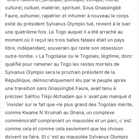
culturel, cultuel, matériel, spirituel. Sous Gnassingbé
Faure, exhumer, rapatrier et inhumer à nouveau le corps
exilé du président Sylvanus Olympio tué, revient à le tuer
une quatrième fois. Le Togo auquel il a été arraché au
moment où il reçut les trois balles fatales était un pays
libre, indépendant, souverain qui reste son obsession
outre-tombe. » La Togolaise ou le Togolais, légitime, donc
qualifié pour ramener au Togo les restes mortels de
Sylvanus Olympio sera le prochain président de la
République, démocratiquement élu par le peuple après
une transition sans Gnassingbé Faure, avait tenu à
préciser Salifou Tikpi Atchadam qui n´avait pas manqué d
´insister sur le fait que «le plus grand des Togolais mérite,
comme Kwame N´Krumah au Ghana, un complexe
commémoratif comprenant un mausolée et un parc, c´est
comme cela et comme cela seulement que les choses
doivent se faire. Et c´est au mausolée Sylvanus Olympio