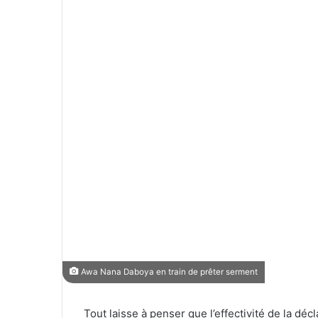
Si plusieurs personnes ont trouvé en cette dé
disposition constitutionnelle qui oblige les hau
dès leur prise de fonctions, leurs biens et av
flou quant à son application puisque l’on ne sa
le médiateur de la République sera en mesure d
encore attendre longtemps. Mais qu’en est-il
maintenant pour l’effectivité de cette procédu
Elle a prêté serment, le lundi 25 octobre. «Je
fonctions de médiateur de la République, de l
impartialité, dans le respect des lois de la Ré
obtenu dans l’exercice de mes fonctions ». N
2021, par le président de la République, c’est
pris officiellement fonction.
Étant donné que cette cérémonie ouvre solenne
République, son institution est-elle enfin prêt
biens et avoirs des hautes personnalités, haut