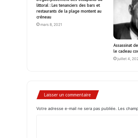
Le quotidien Liberté est un quotidien togolais d'inform
nationale (Économie, Politique, sport & santé..) et in
continu.
Check Also