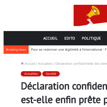
ACCUEIL
EDITO
POLITIQUE
Pour se redonner une légitimité à l’international :
Breaking News
Accueil
/
Actualites
/
Déclaration confidentielle des bie
Actualites
Société
Déclaration confiden
est-elle enfin prête 