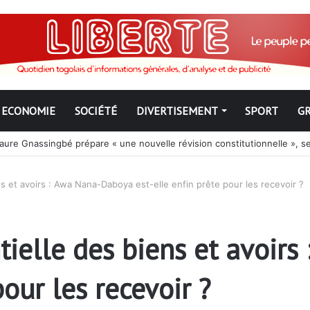
ECONOMIE
SOCIÉTÉ
DIVERTISEMENT
SPORT
G
 Faure Gnassingbé prépare « une nouvelle révision constitutionnelle », se
ns et avoirs : Awa Nana-Daboya est-elle enfin prête pour les recevoir ?
tielle des biens et avoir
pour les recevoir ?