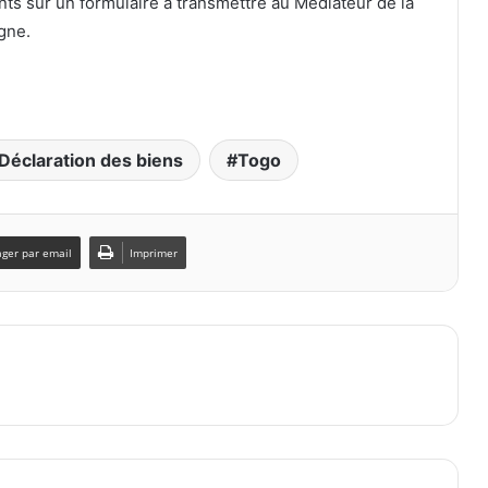
Togo : État de terreur
décembre 28, 2021
e Sylvanus Olympio et
oupable à Eyadema
21