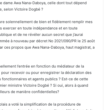
Malaise dans les environs de la résidence du
ministre Adedze : Des camions remplis
d’ordures dorment tous les soirs en pleine
agglomération