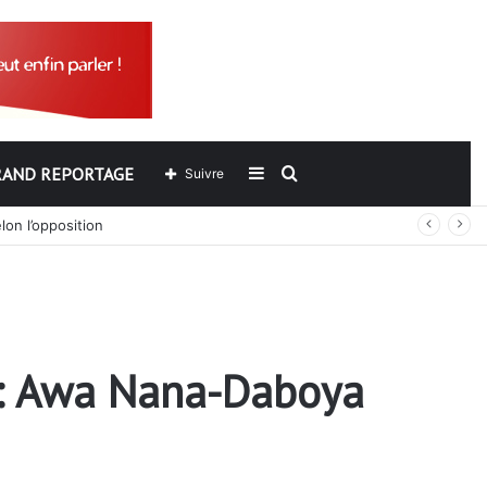
RAND REPORTAGE
Sidebar
Rechercher
Suivre
lon l’opposition
(barre
latérale)
s : Awa Nana-Daboya