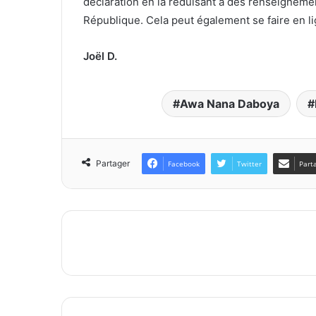
Articles similaires
Déguerpissement des occupants du
littoral : Les tenanciers des bars et
restaurants de la plage montent au
créneau
mars 8, 2021
Assassinat d
le cadeau c
juillet 4, 20
Laisser un commentaire