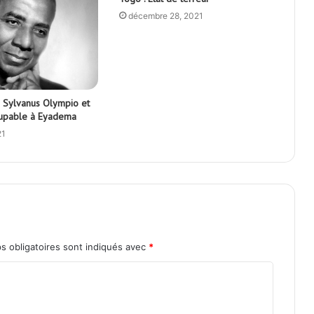
ation qui traite de l'actualité
ternationale en temps réel et en
MUST READ
Accueil
À propos
Équipe