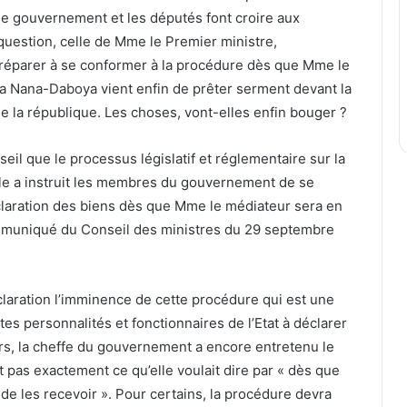
mier ministre Victoire Dogbé ? Si oui, alors à quand
illeurs de manière confidentielles?
lais a voté la simplification de la procédure de
ts sur un formulaire à transmettre au Médiateur de la
gne.
Déclaration des biens
Togo
ager par email
Imprimer