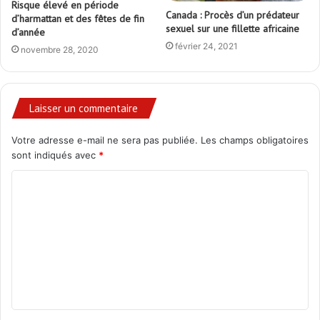
Risque élevé en période
Canada : Procès d’un prédateur
d’harmattan et des fêtes de fin
sexuel sur une fillette africaine
d’année
février 24, 2021
novembre 28, 2020
Laisser un commentaire
Votre adresse e-mail ne sera pas publiée.
Les champs obligatoires
sont indiqués avec
*
C
o
m
m
e
n
t