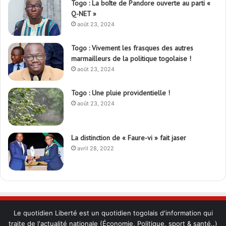
Togo : La boîte de Pandore ouverte au parti «
Q-NET »
août 23, 2024
Togo : Vivement les frasques des autres
marmailleurs de la politique togolaise !
août 23, 2024
Togo : Une pluie providentielle !
août 23, 2024
La distinction de « Faure-vi » fait jaser
avril 28, 2022
Le quotidien Liberté est un quotidien togolais d'information qui
traite de l'actualité nationale (Économie, Politique, sport & santé..)