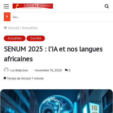
Menu
R
Lutte contre la corruption dans la commande publique : Qu’est-ce qui explique le silence du parquet général sur les dossiers de l’ARCOP?
Accueil
/
Actualites
Actualites
Société
SENUM 2025 : l’IA et nos langues
africaines
La rédaction
novembre 19, 2025
0
Temps de lecture 1 minute