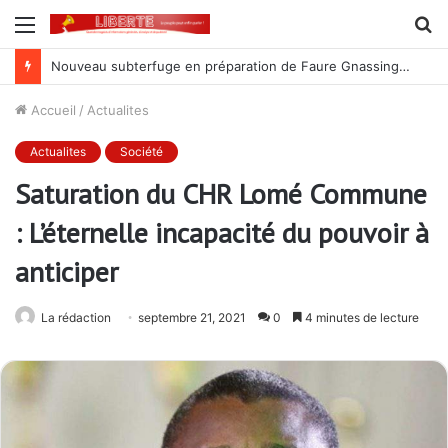
Menu
R
Nouveau subterfuge en préparation de Faure Gnassingbé pour ne jamais partir ; les Togolais disent non et sont vent debout
Accueil
/
Actualites
Actualites
Société
Saturation du CHR Lomé Commune
: L’éternelle incapacité du pouvoir à
anticiper
La rédaction
septembre 21, 2021
0
4 minutes de lecture