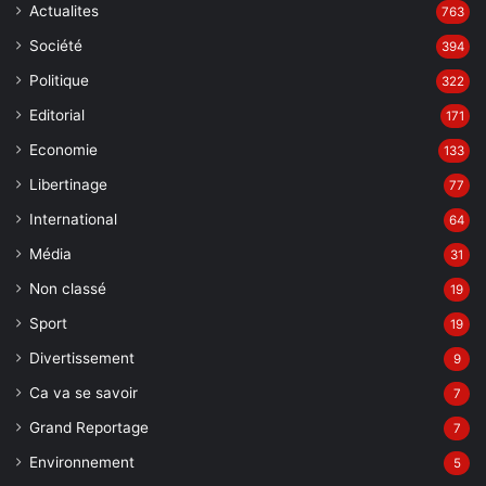
Actualites
763
Société
394
Politique
322
Editorial
171
Economie
133
Libertinage
77
International
64
Média
31
Non classé
19
Sport
19
Divertissement
9
Ca va se savoir
7
Grand Reportage
7
Environnement
5