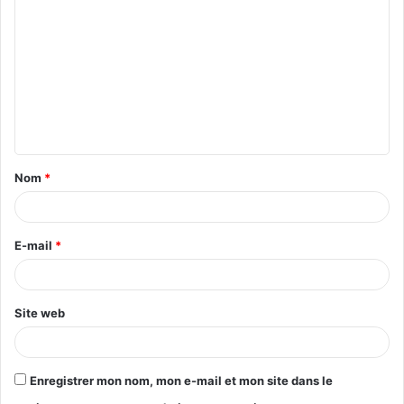
o
m
m
e
n
t
Nom
*
a
i
r
E-mail
*
e
*
Site web
Enregistrer mon nom, mon e-mail et mon site dans le