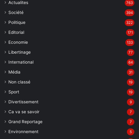
Actualites
763
Société
394
Politique
322
Editorial
171
Economie
133
Libertinage
77
International
64
Média
31
Non classé
19
Sport
19
Divertissement
9
Ca va se savoir
7
Grand Reportage
7
Environnement
5