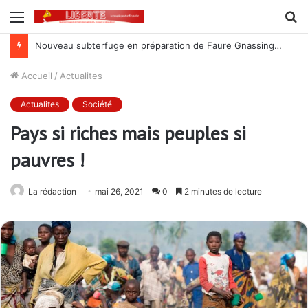
Menu
R
Nouveau subterfuge en préparation de Faure Gnassingbé pour ne jamais partir ; les Togolais disent non et sont vent debout
Accueil
/
Actualites
Actualites
Société
Pays si riches mais peuples si
pauvres !
La rédaction
mai 26, 2021
0
2 minutes de lecture