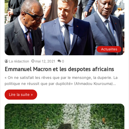
Actualites
La rédaction
mai 12, 2021
0
Emmanuel Macron et les despotes africains
« On ne satisfait les rêves que par le mensonge, la duperie. La
politique ne réussit que par duplicité» (Ahmadou Kourouma)…
Lire la suite »