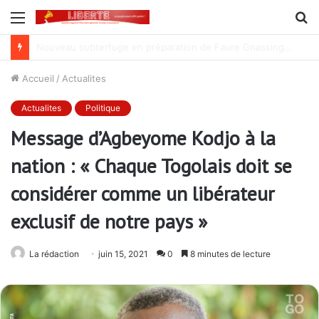
Menu
R
Lutte contre la corruption dans la commande publique : Qu’est-ce qui explique le silence du parquet général sur les dossiers de l’ARCOP?
Accueil
/
Actualites
Actualites
Politique
Message d’Agbeyome Kodjo à la
nation : « Chaque Togolais doit se
considérer comme un libérateur
exclusif de notre pays »
La rédaction
juin 15, 2021
0
8 minutes de lecture