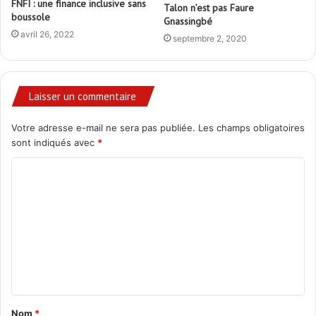
FNFI : une finance inclusive sans
Talon n’est pas Faure
boussole
Gnassingbé
avril 26, 2022
septembre 2, 2020
Laisser un commentaire
Votre adresse e-mail ne sera pas publiée.
Les champs obligatoires
sont indiqués avec
*
C
o
m
m
e
n
t
Nom
*