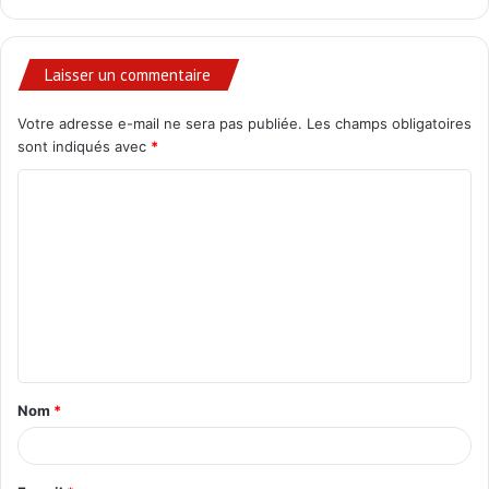
Laisser un commentaire
Votre adresse e-mail ne sera pas publiée.
Les champs obligatoires
sont indiqués avec
*
C
o
m
m
e
n
t
Nom
*
a
i
r