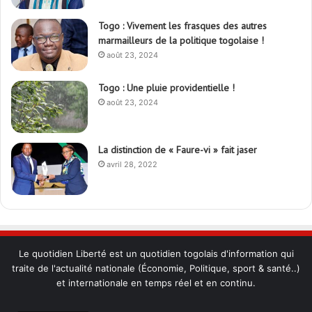
Togo : Vivement les frasques des autres
marmailleurs de la politique togolaise !
août 23, 2024
Togo : Une pluie providentielle !
août 23, 2024
La distinction de « Faure-vi » fait jaser
avril 28, 2022
Le quotidien Liberté est un quotidien togolais d'information qui
traite de l'actualité nationale (Économie, Politique, sport & santé..)
et internationale en temps réel et en continu.
Check Also