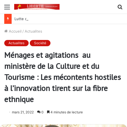
Menu
R
Lutte contre la corruption dans la commande publique : Qu’est-ce qui explique le silence du parquet général sur les dossiers de l’ARCOP?
Accueil
/
Actualites
Actualites
Société
Ménages et agitations au
ministère de la Culture et du
Tourisme : Les mécontents hostiles
à l’innovation tirent sur la fibre
ethnique
mars 21, 2022
0
4 minutes de lecture