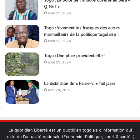
Togo : La boîte de Pandore ouverte au parti «
Q-NET »
août 23, 2024
Togo : Vivement les frasques des autres
marmailleurs de la politique togolaise !
août 23, 2024
Togo : Une pluie providentielle !
août 23, 2024
La distinction de « Faure-vi » fait jaser
avril 28, 2022
Le quotidien Liberté est un quotidien togolais d'information qui
traite de l'actualité nationale (Économie, Politique, sport & santé..)