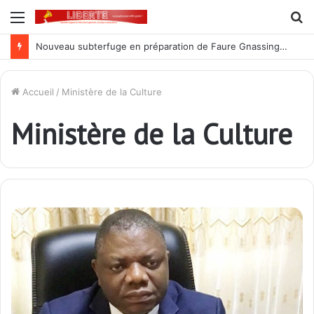
Menu
R
Nouveau subterfuge en préparation de Faure Gnassingbé pour ne jamais partir ; les Togolais disent non et sont vent debout
Accueil
/
Ministère de la Culture
Ministère de la Culture