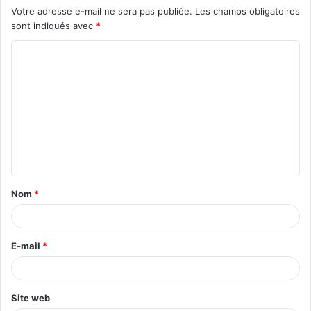
Votre adresse e-mail ne sera pas publiée.
Les champs obligatoires
sont indiqués avec
*
C
o
m
m
e
n
t
Nom
*
a
i
r
E-mail
*
e
*
Site web