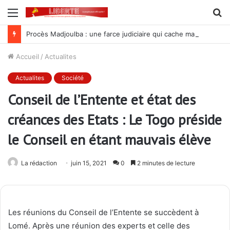
Menu
R
Procès Madjoulba : une farce judiciaire qui cache mal la tradition du crime au sein de l’armée des Gnassingbé
Accueil
/
Actualites
Actualites
Société
Conseil de l’Entente et état des
créances des Etats : Le Togo préside
le Conseil en étant mauvais élève
La rédaction
juin 15, 2021
0
2 minutes de lecture
Les réunions du Conseil de l’Entente se succèdent à
Lomé. Après une réunion des experts et celle des