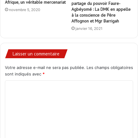
Afrique, un véritable mercenariat
partage du pouvoir Faure-
Agbéyomé : La DMK en appelle
novembre 5, 2020
à la conscience de Père
Affognon et Mgr Barrigah
janvier 16, 2021
Laisser un commentaire
Votre adresse e-mail ne sera pas publiée.
Les champs obligatoires
sont indiqués avec
*
C
o
m
m
e
n