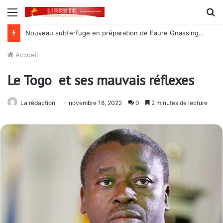
Menu
R
Nouveau subterfuge en préparation de Faure Gnassingbé pour ne jamais partir ; les Togolais disent non et sont vent debout
Accueil
Le Togo et ses mauvais réflexes
La rédaction
novembre 18, 2022
0
2 minutes de lecture