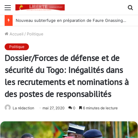
Menu
R
Nouveau subterfuge en préparation de Faure Gnassingbé pour ne jamais partir ; les Togolais disent non et sont vent debout
Accueil
/
Politique
Politique
Dossier/Forces de défense et de
sécurité du Togo: Inégalités dans
les recrutements et nominations à
des postes de responsabilités
La rédaction
mai 27, 2020
0
6 minutes de lecture