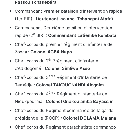
Passou Tchakébéra
Commandant Premier bataillon d’intervention rapide
(1er BIR) :
Lieutenant-colonel Tchangani Atafaï
Commandant Deuxième bataillon d’intervention
e
rapide (2
BIR) :
Commandant Latiembe Kombata
Chef-corps du premier régiment d’infanterie de
Zowla :
Colonel AGBA Napo
ème
Chef-corps du 2
régiment d’infanterie
d’Adidogomé :
Colonel Simliwa Asso
ème
Chef-corps du 3
Régiment d’Infanterie de
Témédja :
Colonel TAKOUGNANDI
Alognim
ème
Chef-corps du 4
Régiment d’Infanterie de
Nioukpourma :
Colonel Gnakoulamba Bayassim
Chef-corps du Régiment commando de la garde
présidentielle (RCGP) :
Colonel DOLAMA Malana
Chef-corps du Régiment parachutiste commando