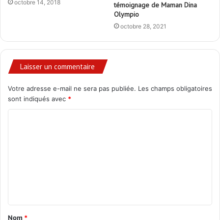
octobre 14, 2018
témoignage de Maman Dina
Olympio
octobre 28, 2021
Laisser un commentaire
Votre adresse e-mail ne sera pas publiée.
Les champs obligatoires
sont indiqués avec
*
C
o
m
m
e
n
t
Nom
*
a