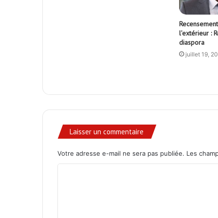
Recensement
l’extérieur : 
diaspora
juillet 19, 2
Laisser un commentaire
Votre adresse e-mail ne sera pas publiée.
Les champ
C
o
m
m