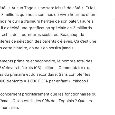
pété : « Aucun Togolais ne sera laissé de côté ». Et les
x 8 millions que nous sommes de vivre heureux et en
ire qu’il a d’ailleurs héritée de son pater, Faure a
l a décidé une gratification spéciale de 3 milliards
 l’achat des fournitures scolaires. Beaucoup de
itères de sélection des parents d’élèves. Ça c’est une
 cette histoire, on ne s’en sortira jamais.
ements primaire et secondaire, le nombre total des
 s’élèverait à trois (03) millions. Commentaire d’un
èves du primaire et du secondaire. Sans compter les
 000 d’enfants = 1 000 FCFA par enfant ». Yakooo !
e concernent prioritairement que les fonctionnaires qui
’âmes. Qu’en est-il des 99% des Togolais ? Quelles
ument rien.