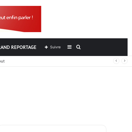
RAND REPORTAGE
Sidebar
Rechercher
Suivre
out
(barre
latérale)