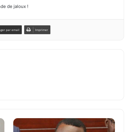
de de jaloux !
ager par email
Imprimer