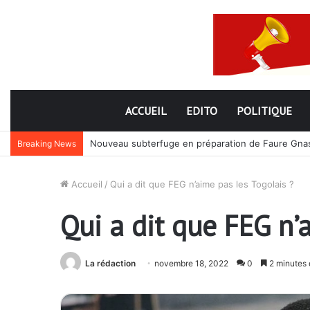
ACCUEIL
EDITO
POLITIQUE
Nouveau subterfuge en préparation de Faure Gnassi
Breaking News
Accueil
/
Qui a dit que FEG n’aime pas les Togolais ?
Qui a dit que FEG n’
La rédaction
novembre 18, 2022
0
2 minutes 