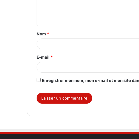
e
n
t
Nom
*
a
i
r
E-mail
*
e
*
Enregistrer mon nom, mon e-mail et mon site da