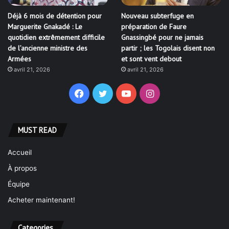
Facebook
Twitter
YouTube
Instagram
MUST READ
Accueil
À propos
Équipe
Acheter maintenant!
Categories
Actualites
763
Société
394
Politique
322