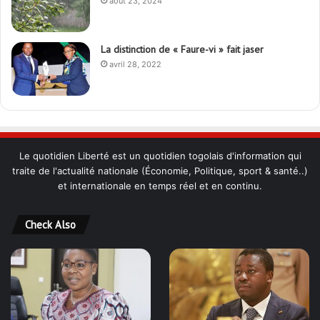
Le quotidien Liberté est un quotidien togolais d'information qui
traite de l'actualité nationale (Économie, Politique, sport & santé..)
et internationale en temps réel et en continu.
Check Also
Déjà 6 mois de détention pour
Nouveau subterfuge en
Marguerite Gnakadé : Le
préparation de Faure
quotidien extrêmement difficile
Gnassingbé pour ne jamais
de l’ancienne ministre des
partir ; les Togolais disent non
Armées
et sont vent debout
avril 21, 2026
avril 21, 2026