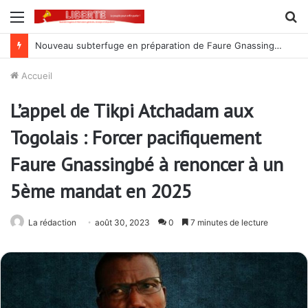
Menu
R
Nouveau subterfuge en préparation de Faure Gnassingbé pour ne jamais partir ; les Togolais disent non et sont vent debout
Accueil
L’appel de Tikpi Atchadam aux
Togolais : Forcer pacifiquement
Faure Gnassingbé à renoncer à un
5ème mandat en 2025
La rédaction
août 30, 2023
0
7 minutes de lecture