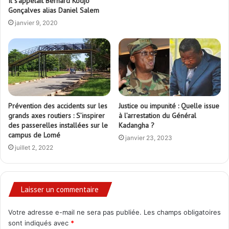
Prévention des accidents sur les
Justice ou impunité : Quelle issue
grands axes routiers : S’inspirer
à l’arrestation du Général
des passerelles installées sur le
Kadangha ?
campus de Lomé
janvier 23, 2023
juillet 2, 2022
Laisser un commentaire
Votre adresse e-mail ne sera pas publiée.
Les champs obligatoires
sont indiqués avec
*
C
o
m
m