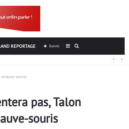
RAND REPORTAGE
Sidebar
Rechercher
Suivre
out
(barre
e chauve-souris
latérale)
ntera pas, Talon
auve-souris