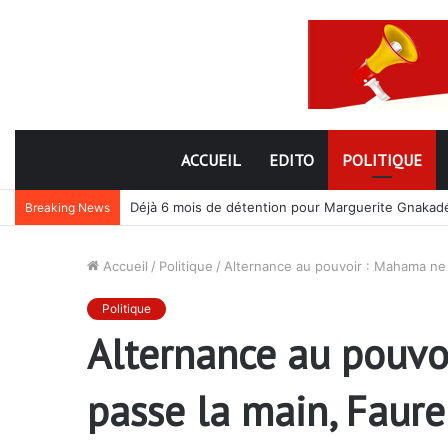
ACCUEIL
EDITO
POLITIQUE
Nouveau subterfuge en préparation de Faure Gnassi
Breaking News
Accueil
/
Politique
/
Alternance au pouvoir : Mahama ne
Politique
Alternance au pouvo
passe la main, Faur