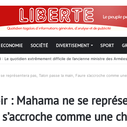
ECONOMIE
SOCIÉTÉ
DIVERTISEMENT
SPORT
G
ngbé pour ne jamais partir ; les Togolais disent non et sont vent deb
 se représentera pas, Talon passe la main, Faure s’accroche comme un
ir : Mahama ne se représe
e s’accroche comme une ch