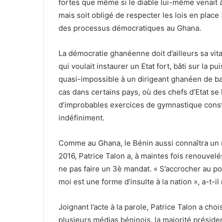
fortes que même si le diable lui-même venait à 
mais soit obligé de respecter les lois en place
des processus démocratiques au Ghana.
La démocratie ghanéenne doit d’ailleurs sa vita
qui voulait instaurer un Etat fort, bâti sur la p
quasi-impossible à un dirigeant ghanéen de bafo
cas dans certains pays, où des chefs d’Etat se 
d’improbables exercices de gymnastique consti
indéfiniment.
Comme au Ghana, le Bénin aussi connaîtra un n
2016, Patrice Talon a, à maintes fois renouvel
ne pas faire un 3è mandat. « S’accrocher au p
moi est une forme d’insulte à la nation », a-t-i
Joignant l’acte à la parole, Patrice Talon a cho
plusieurs médias béninois, la majorité président