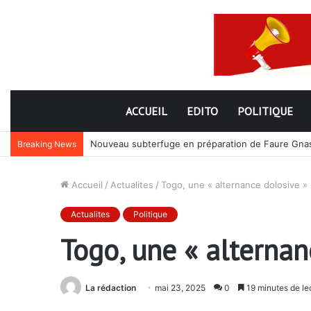
ACCUEIL
EDITO
POLITIQUE
Nouveau subterfuge en préparation de Faure Gnassi
Breaking News
Accueil
/
Actualites
/
Togo, une « alternance dolosive » p
Actualites
Politique
Togo, une « alternanc
La rédaction
mai 23, 2025
0
19 minutes de le