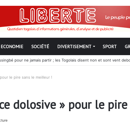
ECONOMIE
SOCIÉTÉ
DIVERTISEMENT
SPORT
G
ngbé pour ne jamais partir ; les Togolais disent non et sont vent deb
our le pire sans le meilleur !
e dolosive » pour le pire 
cture