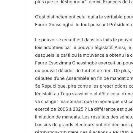
plus que le déshonneur”, écrivit François de
C’est distinctement celui qui a le véritable pouv
Faure Gnassingbé, le tout puissant Président 
Le pouvoir exécutif est dans les faits le pouvo
lois adoptées par le pouvoir législatif. Ainsi, l
desquels le parti ou la mouvance a obtenu la 
Faure Essozimna Gnassingbé exerçait un pouvoir
ou pouvait décider de tout et de rien. De plus,
députés d’une Assemblée en fin de mandat ont f
5e République, pire contre les prescriptions c
législatif au Togo s’assimile plutôt à celui d’
va changer maintenant que le monarque est co
exercé de 2005 à 2025 ? La différence est que 
limitation de mandats. Les résultats des sénat
bassins de grands électeurs ont été déclarés g
rétribution-tributaire des élections « RPT/UNIR