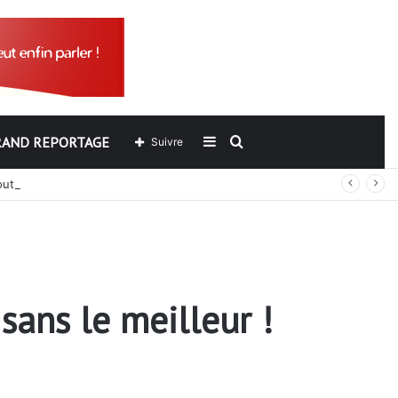
RAND REPORTAGE
Sidebar
Rechercher
Suivre
out
(barre
latérale)
sans le meilleur !