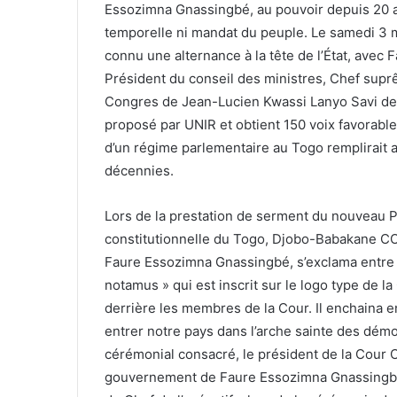
Essozimna Gnassingbé, au pouvoir depuis 20 an
temporelle ni mandat du peuple. Le samedi 3 ma
connu une alternance à la tête de l’État, av
Président du conseil des ministres, Chef supr
Congres de Jean-Lucien Kwassi Lanyo Savi de To
proposé par UNIR et obtient 150 voix favorable
d’un régime parlementaire au Togo remplirait a
décennies.
Lors de la prestation de serment du nouveau P
constitutionnelle du Togo, Djobo-Babakane CO
Faure Essozimna Gnassingbé, s’exclama entre a
notamus » qui est inscrit sur le logo type de l
derrière les membres de la Cour. Il enchaina en
entrer notre pays dans l’arche sainte des démo
cérémonial consacré, le président de la Cour C
gouvernement de Faure Essozimna Gnassingbé. 