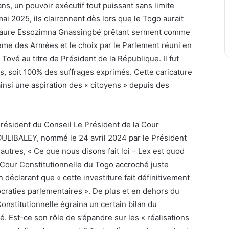
s, un pouvoir exécutif tout puissant sans limite
i 2025, ils claironnent dès lors que le Togo aurait
ec Faure Essozimna Gnassingbé prêtant serment comme
ême des Armées et le choix par le Parlement réuni en
vé au titre de Président de la République. Il fut
s, soit 100% des suffrages exprimés. Cette caricature
insi une aspiration des « citoyens » depuis des
résident du Conseil Le Président de la Cour
ULIBALEY, nommé le 24 avril 2024 par le Président
utres, « Ce que nous disons fait loi – Lex est quod
a Cour Constitutionnelle du Togo accroché juste
 déclarant que « cette investiture fait définitivement
craties parlementaires ». De plus et en dehors du
onstitutionnelle égraina un certain bilan du
Est-ce son rôle de s’épandre sur les « réalisations