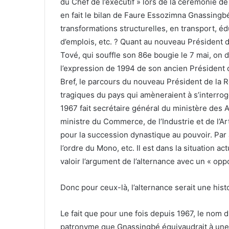
du Chef de l’exécutif » lors de la cérémonie de
en fait le bilan de Faure Essozimna Gnassingb
transformations structurelles, en transport, éd
d’emplois, etc. ? Quant au nouveau Président 
Tové, qui souffle son 86e bougie le 7 mai, on d
l’expression de 1994 de son ancien Président 
Bref, le parcours du nouveau Président de la
tragiques du pays qui amèneraient à s’interroger
1967 fait secrétaire général du ministère des Af
ministre du Commerce, de l’Industrie et de l’A
pour la succession dynastique au pouvoir. Par
l’ordre du Mono, etc. Il est dans la situation a
valoir l’argument de l’alternance avec un « opp
Donc pour ceux-là, l’alternance serait une his
Le fait que pour une fois depuis 1967, le nom 
patronyme que Gnassingbé équivaudrait à une 