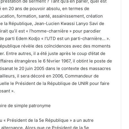
 prestation de serment ? Tant qu’à en parler, quel est
é en 20 ans de pouvoir absolu, en termes de
ucation, formation, santé, assainissement, création
de la République, Jean-Lucien Kwassi Lanyo Savi de
irait qu’il est « l’homme-charnière » pour parodier
de parti Edem Kodjo « l’UTD est un parti-charnière… ».
 République révèle des coïncidences avec des moments
. Entre autres, il a été juste après le coup d’état de
faires étrangères le 6 février 1967, il obtint le poste de
rtisanat le 20 juin 2005 dans le contexte des massacres
 ailleurs, il sera décoré en 2006, Commandeur de
ctuelle le Président de la République de UNIR pour faire
osant ».
toire de simple patronyme
du « Président de la 5e République » a un autre
alternance. Alors que ce Président de la 5e