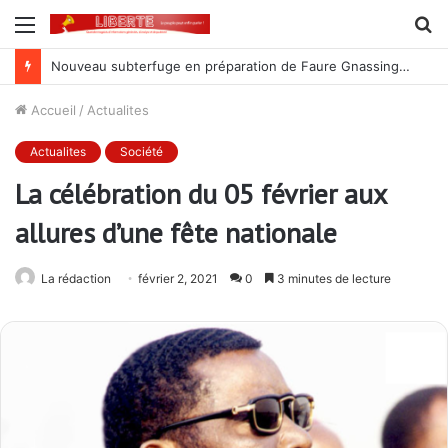
Menu
R
Nouveau subterfuge en préparation de Faure Gnassingbé pour ne jamais partir ; les Togolais disent non et sont vent debout
Accueil
/
Actualites
Actualites
Société
La célébration du 05 février aux
allures d’une fête nationale
La rédaction
février 2, 2021
0
3 minutes de lecture