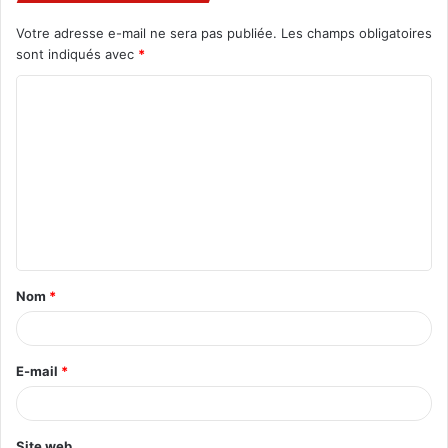
Votre adresse e-mail ne sera pas publiée.
Les champs obligatoires
sont indiqués avec
*
C
o
m
m
e
n
t
Nom
*
a
i
r
E-mail
*
e
*
Site web