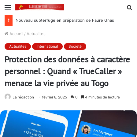
Menu
R
Nouveau subterfuge en préparation de Faure Gnassingbé pour ne jamais partir ; les Togolais disent non et sont vent debout
Accueil
/
Actualites
Actualites
International
Société
Protection des données à caractère
personnel : Quand « TrueCaller »
menace la vie privée au Togo
La rédaction
février 8, 2025
0
4 minutes de lecture