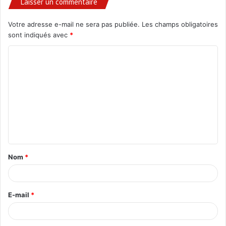
Laisser un commentaire
Votre adresse e-mail ne sera pas publiée.
Les champs obligatoires
sont indiqués avec
*
C
o
m
m
e
n
t
Nom
*
a
i
r
E-mail
*
e
*