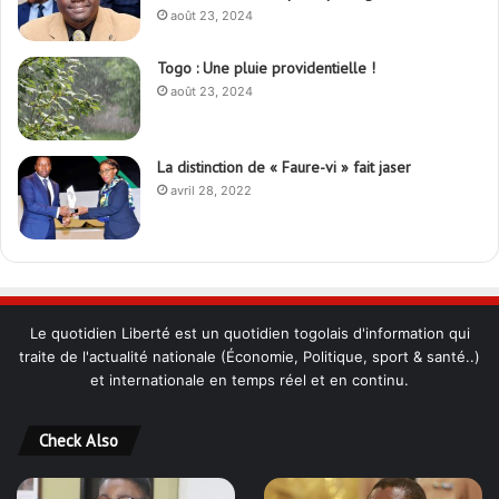
août 23, 2024
Togo : Une pluie providentielle !
août 23, 2024
La distinction de « Faure-vi » fait jaser
avril 28, 2022
Le quotidien Liberté est un quotidien togolais d'information qui
traite de l'actualité nationale (Économie, Politique, sport & santé..)
et internationale en temps réel et en continu.
Check Also