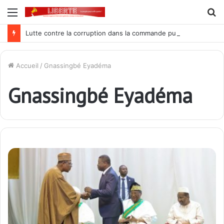
Menu
R
Lutte contre la corruption dans la commande publique : Qu’est-ce qui explique le silence du parquet général sur les dossiers de l’ARCOP?
Accueil
/
Gnassingbé Eyadéma
Gnassingbé Eyadéma