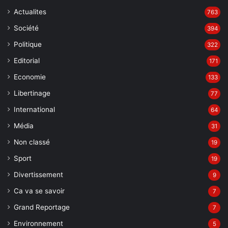
Actualites
763
Société
394
Politique
322
Editorial
171
Economie
133
Libertinage
77
International
64
Média
31
Non classé
19
Sport
19
Divertissement
9
Ca va se savoir
7
Grand Reportage
7
Environnement
5