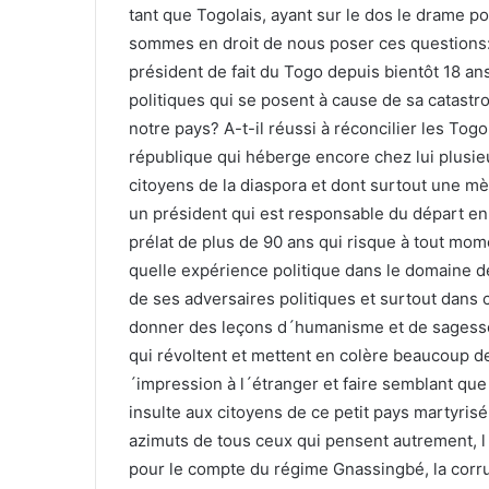
tant que Togolais, ayant sur le dos le drame po
sommes en droit de nous poser ces questions: 
président de fait du Togo depuis bientôt 18 an
politiques qui se posent à cause de sa catastr
notre pays? A-t-il réussi à réconcilier les Togo
république qui héberge encore chez lui plusieu
citoyens de la diaspora et dont surtout une m
un président qui est responsable du départ en 
prélat de plus de 90 ans qui risque à tout momen
quelle expérience politique dans le domaine 
de ses adversaires politiques et surtout dans 
donner des leçons d´humanisme et de sagesse
qui révoltent et mettent en colère beaucoup de
´impression à l´étranger et faire semblant que 
insulte aux citoyens de ce petit pays martyris
azimuts de tous ceux qui pensent autrement, l´
pour le compte du régime Gnassingbé, la corr