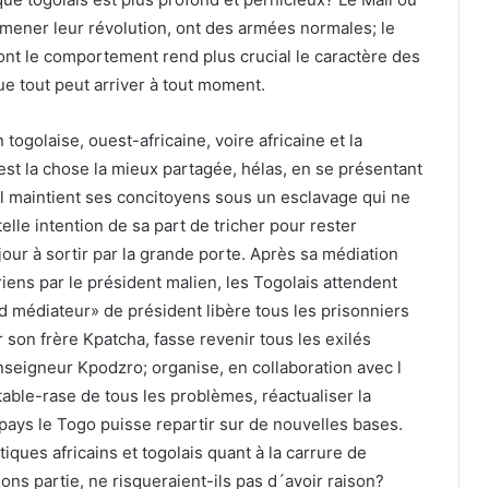
 mener leur révolution, ont des armées normales; le
dont le comportement rend plus crucial le caractère des
ue tout peut arriver à tout moment.
 togolaise, ouest-africaine, voire africaine et la
st la chose la mieux partagée, hélas, en se présentant
l maintient ses concitoyens sous un esclavage qui ne
lle intention de sa part de tricher pour rester
our à sortir par la grande porte. Après sa médiation
riens par le président malien, les Togolais attendent
 médiateur» de président libère tous les prisonniers
son frère Kpatcha, fasse revenir tous les exilés
onseigneur Kpodzro; organise, en collaboration avec l
table-rase de tous les problèmes, réactualiser la
 pays le Togo puisse repartir sur de nouvelles bases.
ques africains et togolais quant à la carrure de
ns partie, ne risqueraient-ils pas d´avoir raison?