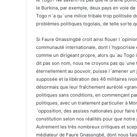
le Burkina, par exemple, deux pays en voie de
Togo n´a qu´une milice tribale trop politisée 
problèmes politiques togolais, de telle sorte q
Si Faure Gnassingbé croit ainsi flouer l´opinion
communauté internationale, dont l´hypocrisie e
comme un dirigeant propre, alors qu´au Togo i
dit pas son nom, nous ne croyons pas qu´une te
éternellement au pouvoir, puisse l´amener un j
supposée et la libération des 46 militaires ivoi
désormais que leur fraîchement auréolé «grand
politiques sans conditions, en commençant par 
politiques, avec un traitement particulier à M
´opposition, des assises nationales pour faire 
constitution selon nos réalités pour que notre
Autrement les très nombreux critiques et scepti
médiateur de Faure Gnassngbé, dont nous faiso