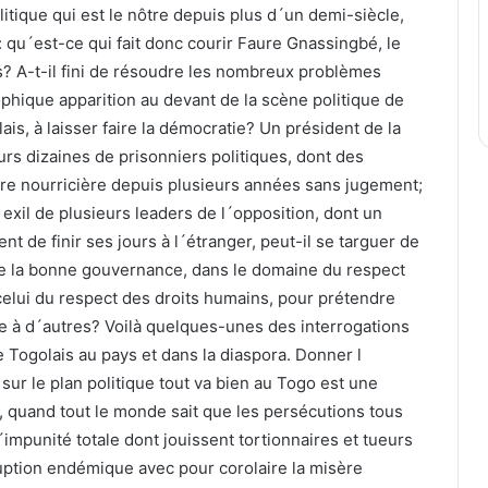
litique qui est le nôtre depuis plus d´un demi-siècle,
qu´est-ce qui fait donc courir Faure Gnassingbé, le
s? A-t-il fini de résoudre les nombreux problèmes
ophique apparition au devant de la scène politique de
lais, à laisser faire la démocratie? Un président de la
rs dizaines de prisonniers politiques, dont des
ère nourricière depuis plusieurs années sans jugement;
exil de plusieurs leaders de l´opposition, dont un
t de finir ses jours à l´étranger, peut-il se targuer de
de la bonne gouvernance, dans le domaine du respect
celui du respect des droits humains, pour prétendre
 à d´autres? Voilà quelques-unes des interrogations
 Togolais au pays et dans la diaspora. Donner l
sur le plan politique tout va bien au Togo est une
é, quand tout le monde sait que les persécutions tous
impunité totale dont jouissent tortionnaires et tueurs
uption endémique avec pour corolaire la misère