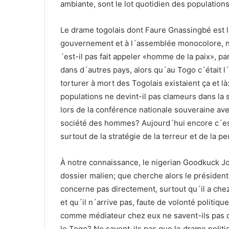
ambiante, sont le lot quotidien des populations
Le drame togolais dont Faure Gnassingbé est le
gouvernement et à l´assemblée monocolore, n´
´est-il pas fait appeler «homme de la paix», p
dans d´autres pays, alors qu´au Togo c´était 
torturer à mort des Togolais existaient ça et 
populations ne devint-il pas clameurs dans la sa
lors de la conférence nationale souveraine av
société des hommes? Aujourd´hui encore c´est
surtout de la stratégie de la terreur et de la p
À notre connaissance, le nigerian Goodkuck Jo
dossier malien; que cherche alors le président 
concerne pas directement, surtout qu´il a chez
et qu´il n´arrive pas, faute de volonté politiqu
comme médiateur chez eux ne savent-ils pas qu´
le Togo? Ne savent-ils pas que le drame politi