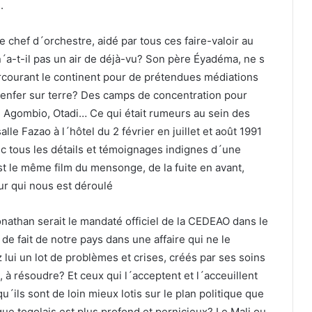
.
 chef d´orchestre, aidé par tous ces faire-valoir au
a-t-il pas un air de déjà-vu? Son père Éyadéma, ne s
arcourant le continent pour de prétendues médiations
l´enfer sur terre? Des camps de concentration pour
là: Agombio, Otadi… Ce qui était rumeurs au sein des
lle Fazao à l´hôtel du 2 février en juillet et août 1991
ec tous les détails et témoignages indignes d´une
 le même film du mensonge, de la fuite en avant,
eur qui nous est déroulé
nathan serait le mandaté officiel de la CEDEAO dans le
de fait de notre pays dans une affaire qui ne le
 lui un lot de problèmes et crises, créés par ses soins
e, à résoudre? Et ceux qui l´acceptent et l´acceuillent
ils sont de loin mieux lotis sur le plan politique que
que togolais est plus profond et pernicieux? Le Mali ou