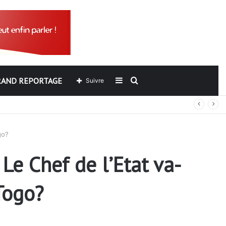
RAND REPORTAGE
Sidebar
Rechercher
Suivre
out
(barre
go?
latérale)
Le Chef de l’Etat va-
 Togo?