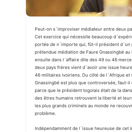
Peut-on s´improviser médiateur entre deux pa
Cet exercice qui nécessite beaucoup d´expérie
portée de n´importe qui, fût-il président d´un
prétendue médiation de Faure Gnassingbé au Ma
ensuite dans l´affaire dite des 49 ou 46 merce
deux pays frères vient d´avoir une issue heure
46 militaires ivoiriens. Du côté de l´Afrique e
Gnassingbé est plus que controversée, faut-il e
parce que le président togolais était de la da
des êtres humains retrouvent la liberté et leu
les plus grands criminels au monde ne recouvren
problème.
Indépendamment de l´issue heureuse de cet imb