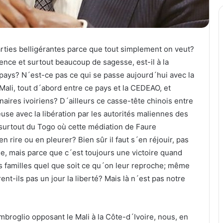
rties belligérantes parce que tout simplement on veut?
nce et surtout beaucoup de sagesse, est-il à la
 pays? N´est-ce pas ce qui se passe aujourd´hui avec la
li, tout d´abord entre ce pays et la CEDEAO, et
naires ivoiriens? D´ailleurs ce casse-tête chinois entre
use avec la libération par les autorités maliennes des
t surtout du Togo où cette médiation de Faure
n rire ou en pleurer? Bien sûr il faut s´en réjouir, pas
nse, mais parce que c´est toujours une victoire quand
rs familles quel que soit ce qu´on leur reproche; même
t-ils pas un jour la liberté? Mais là n´est pas notre
roglio opposant le Mali à la Côte-d´Ivoire, nous, en