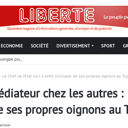
ECONOMIE
SOCIÉTÉ
DIVERTISEMENT
SPORT
G
ngbé pour ne jamais partir ; les Togolais disent non et sont vent deb
Le Chef de l’Etat va-t-il enfin s’occuper de ses propres oignons au To
iateur chez les autres : 
 de ses propres oignons au
lecture