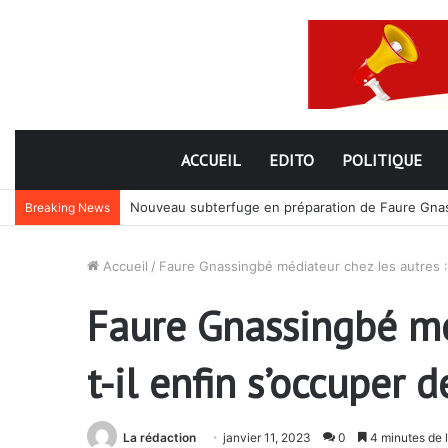
ACCUEIL
EDITO
POLITIQUE
Nouveau subterfuge en préparation de Faure Gnassi
Breaking News
Accueil
/
Faure Gnassingbé médiateur chez les autres : 
Faure Gnassingbé méd
t-il enfin s’occuper
La rédaction
janvier 11, 2023
0
4 minutes de 