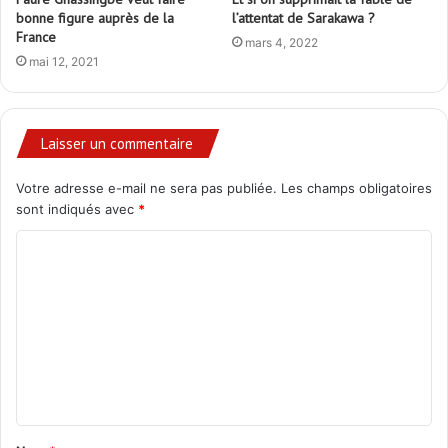
bonne figure auprès de la
l’attentat de Sarakawa ?
France
mars 4, 2022
mai 12, 2021
Laisser un commentaire
Votre adresse e-mail ne sera pas publiée.
Les champs obligatoires
sont indiqués avec
*
C
o
m
m
e
n
t