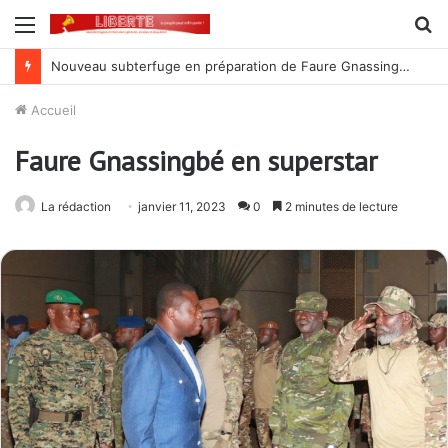
Menu
R
Nouveau subterfuge en préparation de Faure Gnassingbé pour ne jamais partir ; les Togolais disent non et sont vent debout
Accueil
Faure Gnassingbé en superstar
La rédaction
janvier 11, 2023
0
2 minutes de lecture