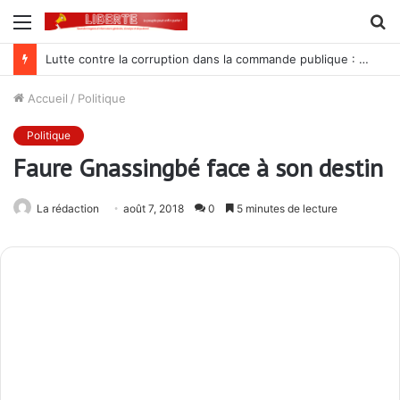
Menu
R
Procès Madjoulba : une farce judiciaire qui cache mal la tradition du crime au sein de l’armée des Gnassingbé
Accueil
/
Politique
Politique
Faure Gnassingbé face à son destin
La rédaction
août 7, 2018
0
5 minutes de lecture