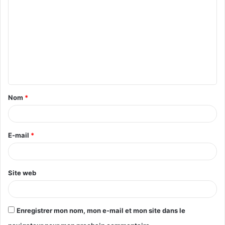
o
m
m
e
n
t
Nom
*
a
i
r
E-mail
*
e
*
Site web
Enregistrer mon nom, mon e-mail et mon site dans le