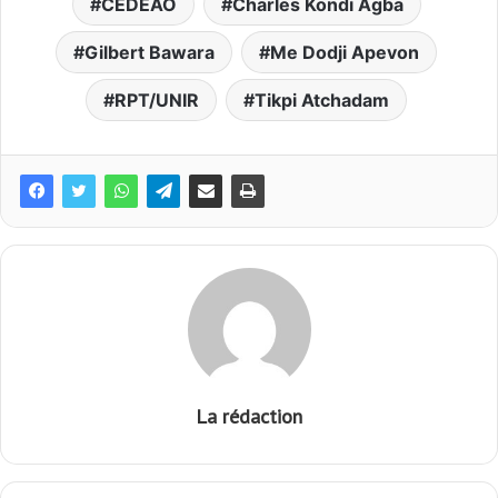
CEDEAO
Charles Kondi Agba
Gilbert Bawara
Me Dodji Apevon
RPT/UNIR
Tikpi Atchadam
La rédaction