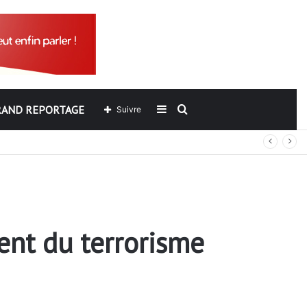
RAND REPORTAGE
Sidebar
Rechercher
Suivre
out
(barre
latérale)
ent du terrorisme