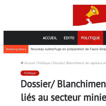
ACCUEIL
EDITO
POLITIQUE
Nouveau subterfuge en préparation de Faure Gnassi
Breaking News
Accueil
/
Politique
/
Dossier/ Blanchiment de capitaux et
Politique
Dossier/ Blanchimen
liés au secteur minie