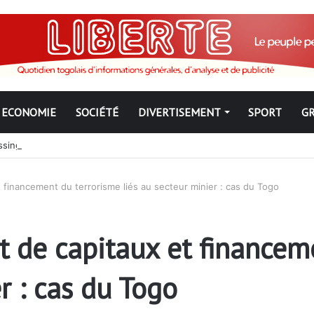
ECONOMIE
SOCIÉTÉ
DIVERTISEMENT
SPORT
G
ngbé pour ne jamais partir ; les Togolais disent non et sont vent deb
 financement du terrorisme liés au secteur minier : cas du Togo
t de capitaux et financem
r : cas du Togo