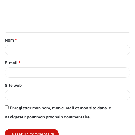
m
e
n
t
Nom
*
a
i
r
E-mail
*
e
*
Site web
Enregistrer mon nom, mon e-mail et mon site dans le
navigateur pour mon prochain commentaire.