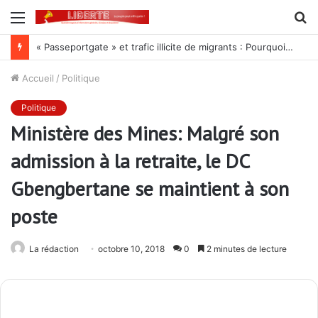
Menu
R
« Passeportgate » et trafic illicite de migrants : Pourquoi ce membre du gouvernement fuit-il la contradiction ?
Accueil
/
Politique
Politique
Ministère des Mines: Malgré son
admission à la retraite, le DC
Gbengbertane se maintient à son
poste
La rédaction
octobre 10, 2018
0
2 minutes de lecture