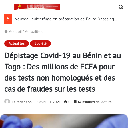
Menu
R
Nouveau subterfuge en préparation de Faure Gnassingbé pour ne jamais partir ; les Togolais disent non et sont vent debout
Accueil
/
Actualites
Actualites
Société
Dépistage Covid-19 au Bénin et au
Togo : Des millions de FCFA pour
des tests non homologués et des
cas de fraudes sur les tests
La rédaction
avril 19, 2021
0
14 minutes de lecture