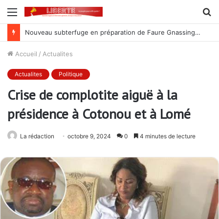
Menu
R
Nouveau subterfuge en préparation de Faure Gnassingbé pour ne jamais partir ; les Togolais disent non et sont vent debout
Accueil
/
Actualites
Actualites
Politique
Crise de complotite aiguë à la
présidence à Cotonou et à Lomé
La rédaction
octobre 9, 2024
0
4 minutes de lecture