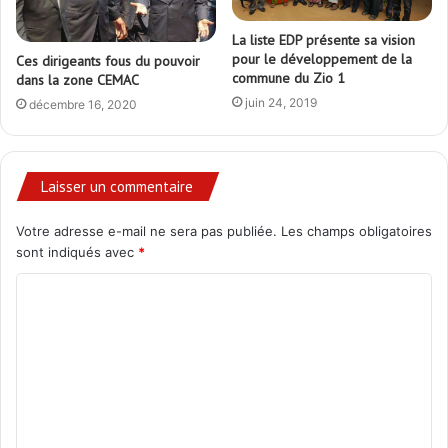
La liste EDP présente sa vision
pour le développement de la
Ces dirigeants fous du pouvoir
commune du Zio 1
dans la zone CEMAC
juin 24, 2019
décembre 16, 2020
Laisser un commentaire
Votre adresse e-mail ne sera pas publiée.
Les champs obligatoires
sont indiqués avec
*
C
o
m
m
e
n