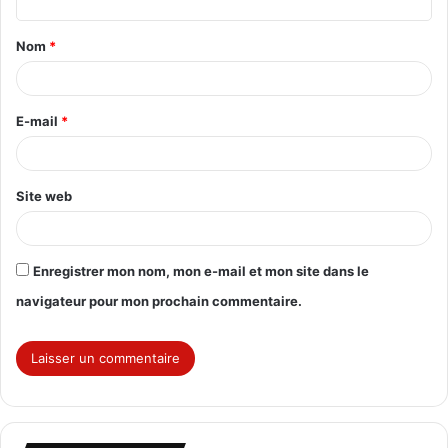
t
Nom
*
a
i
r
E-mail
*
e
*
Site web
Enregistrer mon nom, mon e-mail et mon site dans le
navigateur pour mon prochain commentaire.