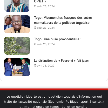
Q-NET »
août 23, 2024
Togo : Vivement les frasques des autres
marmailleurs de la politique togolaise !
août 23, 2024
Togo : Une pluie providentielle !
août 23, 2024
La distinction de « Faure-vi » fait jaser
avril 28, 2022
Le quotidien Liberté est un quotidien togolais d'information qui
traite de l'actualité nationale (Économie, Politique, sport & santé..)
et internationale en temps réel et en continu.