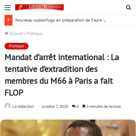
Menu
R
Nouveau subterfuge en préparation de Faure Gnassingbé pour ne jamais partir ; les Togolais disent non et sont vent debout
Accueil
/
Politique
Politique
Mandat d’arrêt international : La
tentative d’extradition des
membres du M66 à Paris a fait
FLOP
La rédaction
octobre 7, 2025
0
3 minutes de lecture