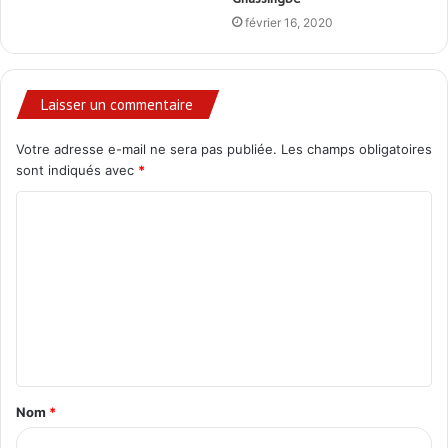
février 16, 2020
Laisser un commentaire
Votre adresse e-mail ne sera pas publiée.
Les champs obligatoires
sont indiqués avec
*
C
o
m
m
e
n
t
Nom
*
a
i