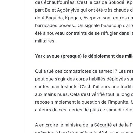
des échauffourées. C’est le cas de Sokodé, Kpal
part Bè et Agoènyivé qui ont été très chauds d
dont Baguida, Kpogan, Avepozo sont entrés dan
barricades posées…On signale beaucoup d’arres
été à nouveau contraints de se réfugier dans 
militaires.
Yark avoue (presque) le déploiement des mil
Qui a tué ces compatriotes ce samedi ? Les re
peut que s’agir des corps habillés déployés sur 
sur les manifestants. C’est d’ailleurs une traditi
aux mains nues. Cela s’est vérifié tout le long d
repose simplement la question de l’impunité.
auteurs de ces tueries de plus ce samedi retien
A en croire le ministre de la Sécurité et de la Pr
individus à bord d’un véhicule 4X4, sans plaqu