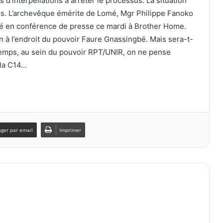
 d’interpellations à arrêter le processus. La situation
tés. L’archevêque émérite de Lomé, Mgr Philippe Fanoko
cé en conférence de presse ce mardi à Brother Home.
on à l’endroit du pouvoir Faure Gnassingbé. Mais sera-t-
 temps, au sein du pouvoir RPT/UNIR, on ne pense
 la C14…
ager par email
Imprimer