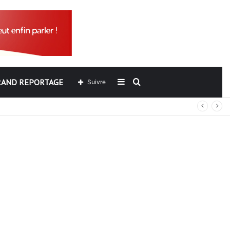
Sidebar
Rechercher
RAND REPORTAGE
Suivre
out
(barre
latérale)