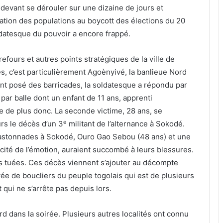
vant se dérouler sur une dizaine de jours et
ation des populations au boycott des élections du 20
atesque du pouvoir a encore frappé.
refours et autres points stratégiques de la ville de
és, c’est particulièrement Agoènyivé, la banlieue Nord
ont posé des barricades, la soldatesque a répondu par
par balle dont un enfant de 11 ans, apprenti
 de plus donc. La seconde victime, 28 ans, se
e
urs le décès d’un 3
militant de l’alternance à Sokodé.
 bastonnades à Sokodé, Ouro Gao Sebou (48 ans) et une
cité de l’émotion, auraient succombé à leurs blessures.
nes tuées. Ces décès viennent s’ajouter au décompte
ée de boucliers du peuple togolais qui est de plusieurs
 qui ne s’arrête pas depuis lors.
d dans la soirée. Plusieurs autres localités ont connu