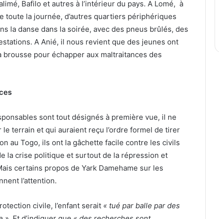
imé, Bafilo et autres à l’intérieur du pays. A Lomé, à
e toute la journée, d’autres quartiers périphériques
s la danse dans la soirée, avec des pneus brûlés, des
tations. A Anié, il nous revient que des jeunes ont
la brousse pour échapper aux maltraitances des
ices
sponsables sont tout désignés à première vue, il ne
le terrain et qui auraient reçu l’ordre formel de tirer
on au Togo, ils ont la gâchette facile contre les civils
e la crise politique et surtout de la répression et
 Mais certains propos de Yark Damehame sur les
nent l’attention.
otection civile, l’enfant serait
« tué par balle par des
e ».
Et d’indiquer que
« des recherches sont