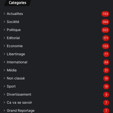
Categories
Actualites
763
Société
394
Politique
322
Editorial
171
Economie
133
Libertinage
77
International
64
Média
31
Non classé
19
Sport
19
Divertissement
9
Ca va se savoir
7
Grand Reportage
7