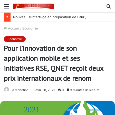
Menu
R
Nouveau subterfuge en préparation de Faure Gnassingbé pour ne jamais partir ; les Togolais disent non et sont vent debout
Accueil
/
Economie
Economie
Pour l’innovation de son
application mobile et ses
initiatives RSE, QNET reçoit deux
prix internationaux de renom
La rédaction
avril 20, 2021
0
3 minutes de lecture