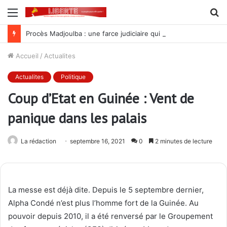
Menu
R
Procès Madjoulba : une farce judiciaire qui cache mal la tradition du crime au sein de l’armée des Gnassingbé
Accueil
/
Actualites
Actualites
Politique
Coup d’Etat en Guinée : Vent de
panique dans les palais
La rédaction
septembre 16, 2021
0
2 minutes de lecture
La messe est déjà dite. Depuis le 5 septembre dernier,
Alpha Condé n’est plus l’homme fort de la Guinée. Au
pouvoir depuis 2010, il a été renversé par le Groupement