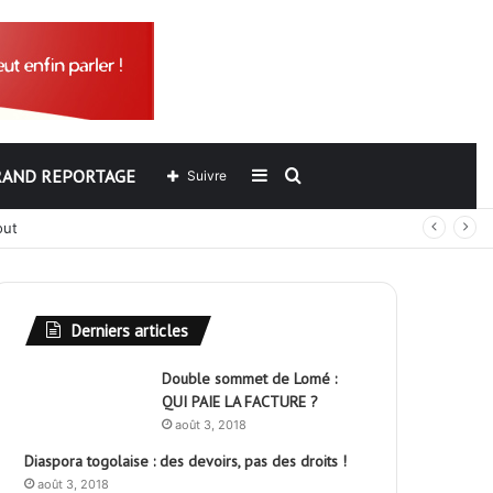
RAND REPORTAGE
Sidebar
Rechercher
Suivre
out
(barre
latérale)
Derniers articles
Double sommet de Lomé :
QUI PAIE LA FACTURE ?
août 3, 2018
Diaspora togolaise : des devoirs, pas des droits !
août 3, 2018