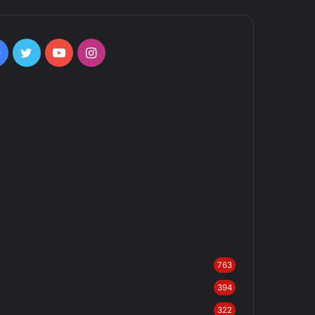
Facebook
Twitter
YouTube
Instagram
763
394
322