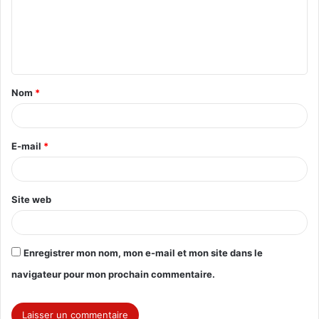
m
e
n
t
Nom
*
a
i
r
E-mail
*
e
*
Site web
Enregistrer mon nom, mon e-mail et mon site dans le
navigateur pour mon prochain commentaire.