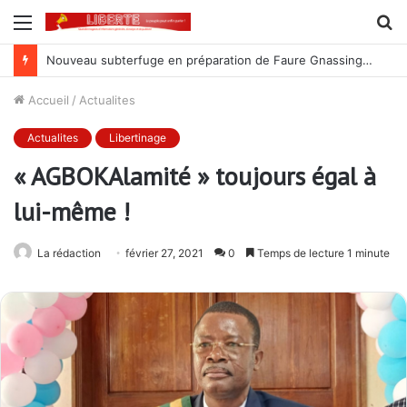
Menu
R
Nouveau subterfuge en préparation de Faure Gnassingbé pour ne jamais partir ; les Togolais disent non et sont vent debout
Accueil
/
Actualites
Actualites
Libertinage
« AGBOKAlamité » toujours égal à
lui-même !
La rédaction
février 27, 2021
0
Temps de lecture 1 minute