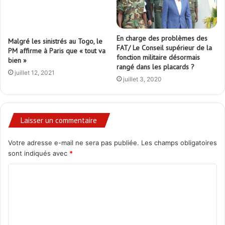
En charge des problèmes des
Malgré les sinistrés au Togo, le
FAT/ Le Conseil supérieur de la
PM affirme à Paris que « tout va
fonction militaire désormais
bien »
rangé dans les placards ?
juillet 12, 2021
juillet 3, 2020
Laisser un commentaire
Votre adresse e-mail ne sera pas publiée.
Les champs obligatoires
sont indiqués avec
*
C
o
m
m