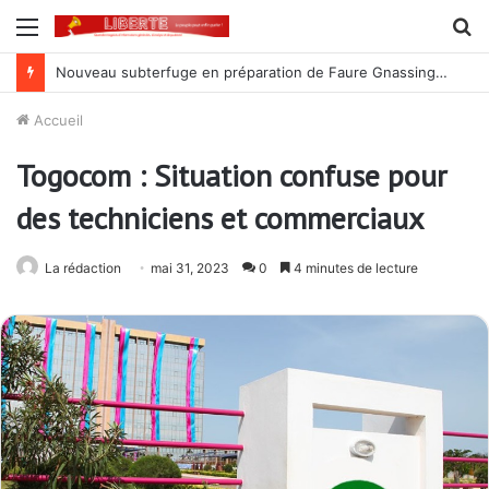
Menu
R
Nouveau subterfuge en préparation de Faure Gnassingbé pour ne jamais partir ; les Togolais disent non et sont vent debout
Accueil
Togocom : Situation confuse pour
des techniciens et commerciaux
La rédaction
mai 31, 2023
0
4 minutes de lecture