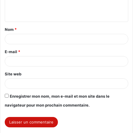
e
n
t
Nom
*
a
i
r
E-mail
*
e
*
Site web
Enregistrer mon nom, mon e-mail et mon site dans le
navigateur pour mon prochain commentaire.