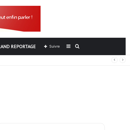
RAND REPORTAGE
Sidebar
Rechercher
Suivre
out
(barre
latérale)