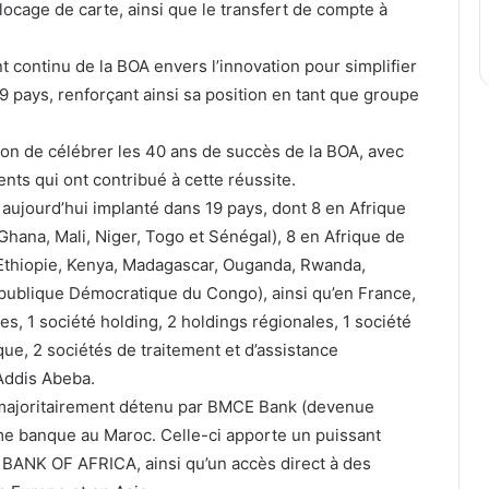
locage de carte, ainsi que le transfert de compte à
 continu de la BOA envers l’innovation pour simplifier
19 pays, renforçant ainsi sa position en tant que groupe
sion de célébrer les 40 ans de succès de la BOA, avec
nts qui ont contribué à cette réussite.
jourd’hui implanté dans 19 pays, dont 8 en Afrique
 Ghana, Mali, Niger, Togo et Sénégal), 8 en Afrique de
i, Ethiopie, Kenya, Madagascar, Ouganda, Rwanda,
épublique Démocratique du Congo), ainsi qu’en France,
, 1 société holding, 2 holdings régionales, 1 société
ique, 2 sociétés de traitement et d’assistance
 Addis Abeba.
majoritairement détenu par BMCE Bank (devenue
banque au Maroc. Celle-ci apporte un puissant
 BANK OF AFRICA, ainsi qu’un accès direct à des