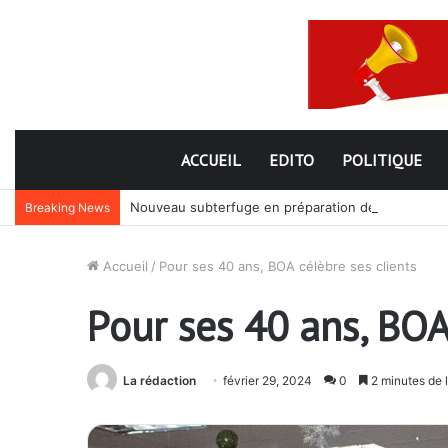
ACCUEIL
EDITO
POLITIQUE
Nouveau subterfuge en préparation de Faure Gnassi
Breaking News
Accueil
/
Pour ses 40 ans, BOA célèbre ses clients
Pour ses 40 ans, BOA
La rédaction
février 29, 2024
0
2 minutes de 