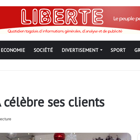
ECONOMIE
SOCIÉTÉ
DIVERTISEMENT
SPORT
G
ngbé pour ne jamais partir ; les Togolais disent non et sont vent deb
 célèbre ses clients
lecture